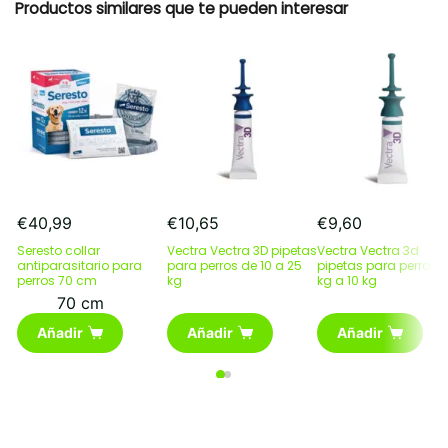
Productos similares que te pueden interesar
€
40,99
€
10,65
€
9,60
Seresto collar
Vectra Vectra 3D pipetas
Vectra Vectra 3d
antiparasitario para
para perros de 10 a 25
pipetas para perros 
perros 70 cm
kg
kg a 10 kg
70 cm
Añadir
Añadir
Añadir