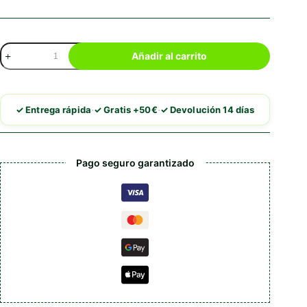
Elanco
Añadir al carrito
Adtab
Comprimidos
Masticables
Para
·
·
✓ Entrega rápida
✓ Gratis +50€
✓ Devolución 14 días
Perros
cantidad
Pago seguro garantizado