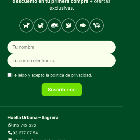
descuento en tu primera compra
+ ofertas
exclusivas.
Perro
Gato
Roedores
Aves
Peces
Tortugas
Nombre
Correo electrónico
He leído y acepto la
política de privacidad
.
Suscribirme
Huella Urbana – Sagrera
613 742 322
93 677 07 54