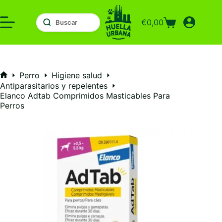
Saltar
al
€
0,00
contenido
Carro
de
compra
Perro
Higiene salud
Inicio
Antiparasitarios y repelentes
Elanco Adtab Comprimidos Masticables Para
Perros