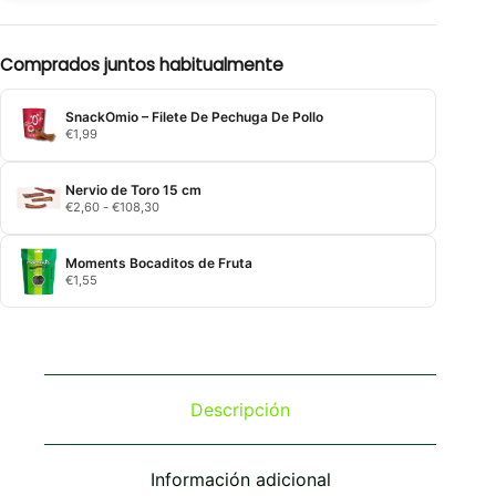
Comprados juntos habitualmente
SnackOmio – Filete De Pechuga De Pollo
€
1,99
Nervio de Toro 15 cm
Rango
€
2,60
-
€
108,30
de
precios:
desde
Moments Bocaditos de Fruta
€2,60
€
1,55
hasta
€108,30
Descripción
Información adicional