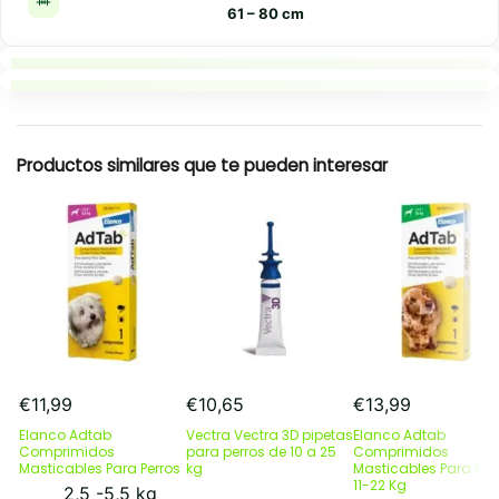
61 – 80 cm
Puntos clave
Resumen rapido
Productos similares que te pueden interesar
€
11,99
€
10,65
€
13,99
Elanco Adtab
Vectra Vectra 3D pipetas
Elanco Adtab
Comprimidos
para perros de 10 a 25
Comprimidos
Masticables Para Perros
kg
Masticables Para Per
11-22 Kg
2,5 -5,5 kg