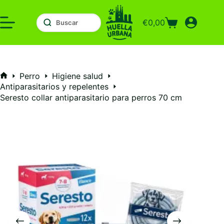
Saltar
al
€
0,00
contenido
Carro
de
compra
Perro
Higiene salud
Inicio
Antiparasitarios y repelentes
Seresto collar antiparasitario para perros 70 cm