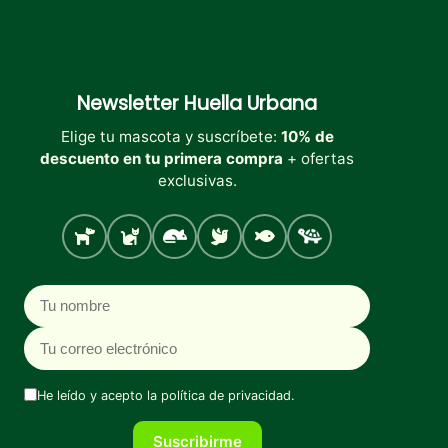
Newsletter
Huella Urbana
Elige tu mascota y suscríbete:
10% de
descuento en tu primera compra
+ ofertas
exclusivas.
Perro
Gato
Roedores
Aves
Peces
Tortugas
Nombre
Correo electrónico
He leído y acepto la
política de privacidad
.
Suscribirme