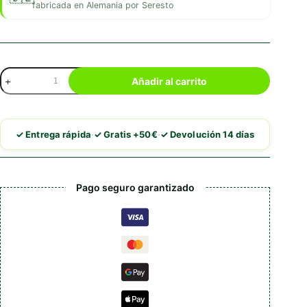
fabricada en Alemania por Seresto
Seresto
Añadir al carrito
collar
antiparasitario
para
perros
·
·
✓ Entrega rápida
✓ Gratis +50€
✓ Devolución 14 días
70
cm
cantidad
Pago seguro garantizado