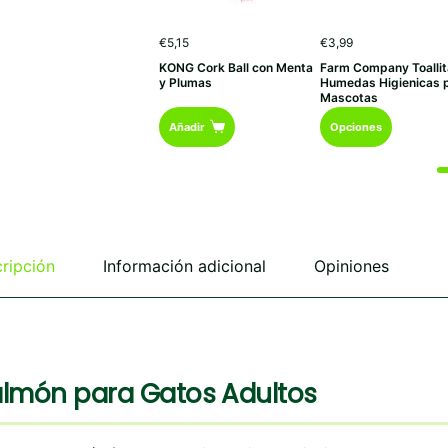
€
5,15
€
3,99
KONG Cork Ball con Menta
Farm Company Toalli
y Plumas
Humedas Higienicas 
Mascotas
Este
Añadir
Opciones
producto
tiene
múltiples
variantes.
Las
opciones
se
ripción
Información adicional
Opiniones
pueden
elegir
en
la
página
de
Salmón para Gatos Adultos
producto