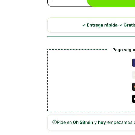
Fish
cantidad
·
✓ Entrega rápida
✓ Grat
Pago segur
🕔
Pide en
0h 58min
y
hoy
empezamos a 