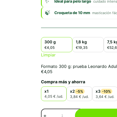
Ideal para pelo largo
cuidado inten
Croqueta de 10 mm
masticación fác
300 g
1,8 kg
7,5 k
€4,05
€19,35
€52,
Limpiar
Formato 300 g: prueba Leonardo Adult
€
4,05
Compra más y ahorra
x1
x2
x3
-5%
-10%
4,05 € /ud.
3,84 € /ud.
3,64 € /ud.
Leonardo
Adult