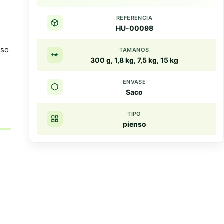
REFERENCIA
HU-00098
oso
TAMANOS
300 g, 1,8 kg, 7,5 kg, 15 kg
ENVASE
Saco
TIPO
pienso
Resumen rapido
Puntos clave