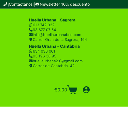
¡Contáctanos!
|
Newsletter 10% descuento
Huella Urbana - Sagrera
613 742 322
93 677 07 54
info@huellaurbanabcn.com
Carrer Gran de la Sagrera, 164
Huella Urbana - Cantàbria
634 036 061
93 196 38 95
huellaurbana2.0@gmail.com
Carrer de Cantàbria, 42
€
0,00
Carro
de
compra