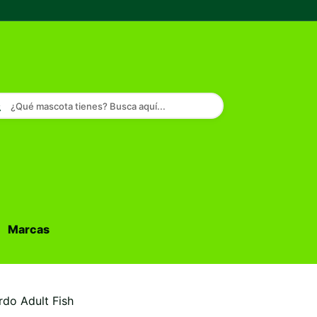
¿Qué mascota tienes? Busca aquí...
Marcas
Buscar...
do Adult Fish