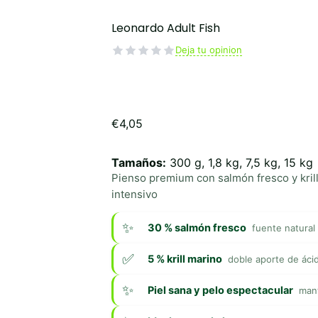
Leonardo Adult Fish
Deja tu opinion
€
4,05
Tamaños:
300 g, 1,8 kg, 7,5 kg, 15 kg
Pienso premium con salmón fresco y kril
intensivo
30 % salmón fresco
fuente natural
5 % krill marino
doble aporte de áci
Piel sana y pelo espectacular
mant