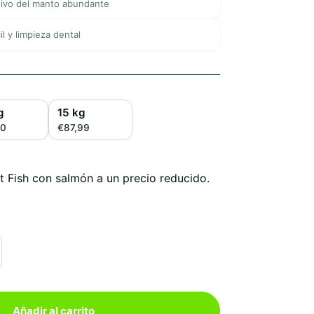
sivo del manto abundante
il y limpieza dental
g
15 kg
60
€87,99
 Fish con salmón a un precio reducido.
Añadir al carrito