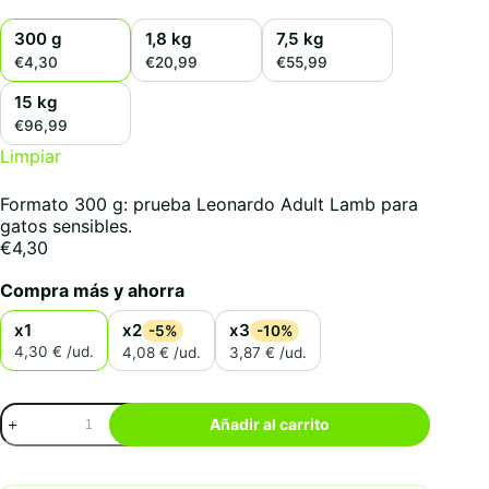
300 g
1,8 kg
7,5 kg
€4,30
€20,99
€55,99
15 kg
€96,99
Limpiar
Formato 300 g: prueba Leonardo Adult Lamb para
gatos sensibles.
€
4,30
Compra más y ahorra
x1
x2
x3
-5%
-10%
4,30 € /ud.
4,08 € /ud.
3,87 € /ud.
Leonardo
Añadir al carrito
Adult
Lamb
cantidad