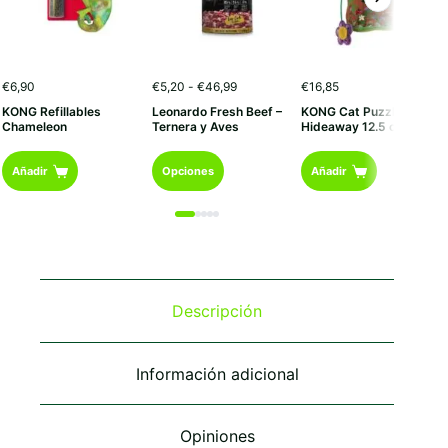
Rango
€
6,90
€
5,20
-
€
46,99
€
16,85
de
KONG Refillables
Leonardo Fresh Beef –
KONG Cat Puzzlements
precios:
Chameleon
Ternera y Aves
Hideaway 12.5 cm
desde
€5,20
Este
hasta
Añadir
Opciones
Añadir
€46,99
producto
tiene
múltiples
variantes.
Las
opciones
se
Descripción
pueden
elegir
en
Información adicional
la
página
de
Opiniones
producto