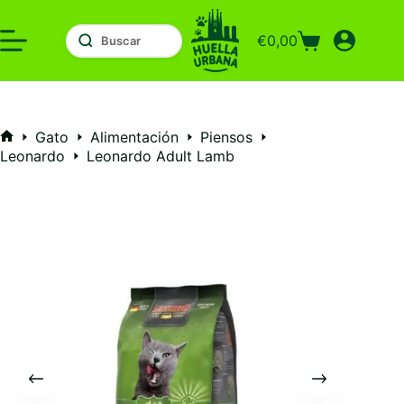
Saltar
al
€
0,00
contenido
Carro
de
compra
Gato
Alimentación
Piensos
Inicio
Leonardo
Leonardo Adult Lamb