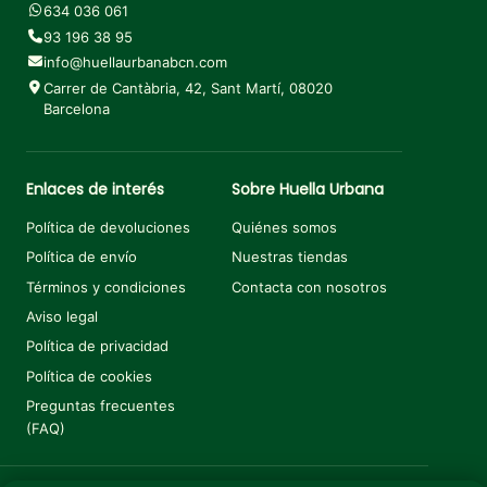
634 036 061
93 196 38 95
info@huellaurbanabcn.com
Carrer de Cantàbria, 42, Sant Martí, 08020
Barcelona
Enlaces de interés
Sobre Huella Urbana
Política de devoluciones
Quiénes somos
Política de envío
Nuestras tiendas
Términos y condiciones
Contacta con nosotros
¡Tu descuento te espera!
Aviso legal
Suscríbete y consigue un
10% OFF
en tu primera
Política de privacidad
compra.
Política de cookies
Preguntas frecuentes
(FAQ)