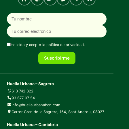
Perro
Gato
Roedores
Aves
Peces
Tortugas
Nombre
Correo electrónico
He leído y acepto la
política de privacidad
.
Suscribirme
Huella Urbana – Sagrera
613 742 322
93 677 07 54
info@huellaurbanabcn.com
Carrer Gran de la Sagrera, 164, Sant Andreu, 08027
Huella Urbana – Cantàbria