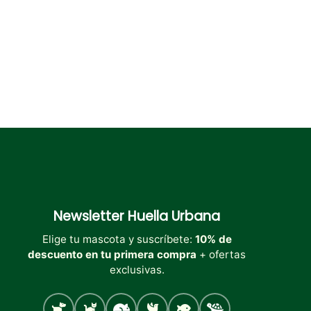
la
la
la
página
página
página
de
de
de
producto
producto
producto
Newsletter
Huella Urbana
Elige tu mascota y suscríbete:
10% de
descuento en tu primera compra
+ ofertas
exclusivas.