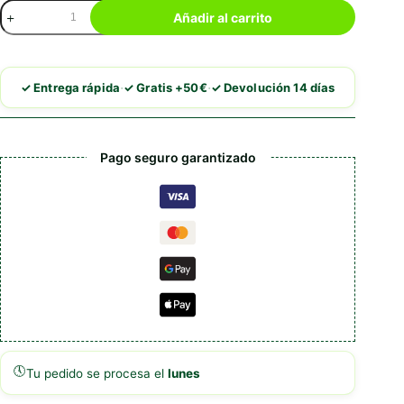
Leonardo
Añadir al carrito
Menú
Conejo
&
Arándano
·
·
✓ Entrega rápida
✓ Gratis +50€
✓ Devolución 14 días
Rojo
cantidad
Pago seguro garantizado
🕔
Tu pedido se procesa el
lunes