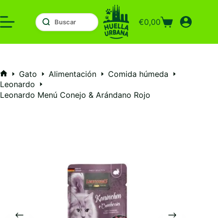
Saltar
al
€
0,00
contenido
Carro
de
compra
Gato
Alimentación
Comida húmeda
Inicio
Leonardo
Leonardo Menú Conejo & Arándano Rojo