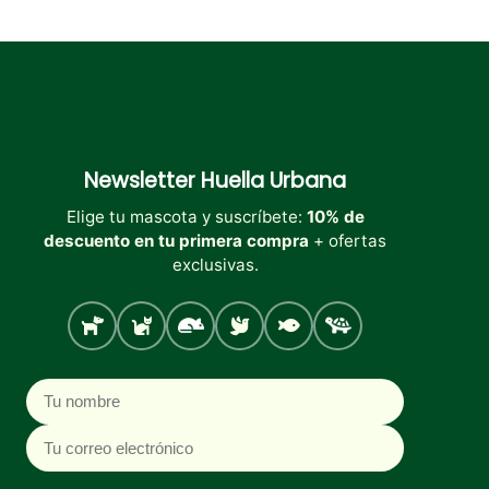
Newsletter
Huella Urbana
Elige tu mascota y suscríbete:
10% de
descuento en tu primera compra
+ ofertas
exclusivas.
Perro
Gato
Roedores
Aves
Peces
Tortugas
Nombre
Correo electrónico