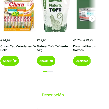
Rango
€
24,99
€
19,90
€
1,75
-
€
29,75
de
Churu Cat Variedades De
Natural Tofu Té Verde
Disugual Recovery
precios:
Pollo
5kg
Salmón
desde
€1,75
Este
hasta
Añadir
Añadir
Opciones
€29,75
producto
tiene
múltiples
variantes.
Las
opciones
se
Descripción
pueden
elegir
en