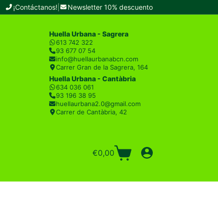
¡Contáctanos!
|
Newsletter 10% descuento
Huella Urbana - Sagrera
613 742 322
93 677 07 54
info@huellaurbanabcn.com
Carrer Gran de la Sagrera, 164
Huella Urbana - Cantàbria
634 036 061
93 196 38 95
huellaurbana2.0@gmail.com
Carrer de Cantàbria, 42
€
0,00
Carro
de
compra