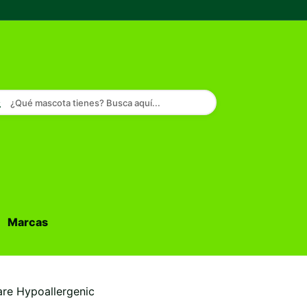
¿Qué mascota tienes? Busca aquí...
Marcas
Buscar...
re Hypoallergenic