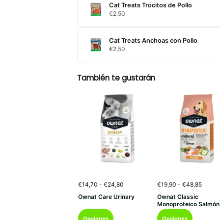
Cat Treats Trocitos de Pollo
€
2,50
Cat Treats Anchoas con Pollo
€
2,50
También te gustarán
Rango
Rango
€
14,70
-
€
24,80
€
19,90
-
€
48,85
de
de
Ownat Care Urinary
Ownat Classic
precios:
precio
Monoproteico Salmón
desde
desde
Este
Este
€14,70
€19,9
Opciones
Opciones