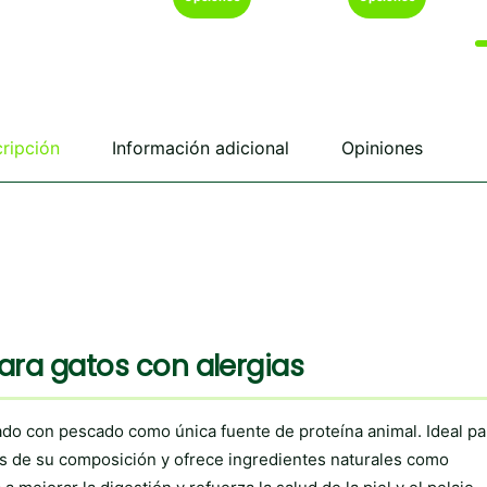
hasta
hasta
producto
producto
€24,80
€48,8
tiene
tiene
múltiples
múltiples
variantes.
variantes.
Las
Las
opciones
opciones
se
se
ripción
Información adicional
Opiniones
pueden
pueden
elegir
elegir
en
en
la
la
página
página
de
de
producto
producto
ara gatos con alergias
o con pescado como única fuente de proteína animal. Ideal pa
les de su composición y ofrece ingredientes naturales como