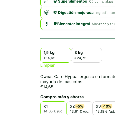
🍃 Superalimentos
Cúrcuma, algas 
🫶 Digestión mejorada
Ingredientes
🛡️ Bienestar integral
Manzana y fru
1,5 kg
3 kg
€14,65
€24,75
Limpiar
Ownat Care Hypoallergenic en format
mayoría de mascotas.
€
14,65
Compra más y ahorra
x1
x2
x3
-5%
-10%
14,65 € /ud.
13,91 € /ud.
13,18 € /ud.