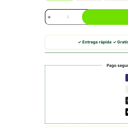
Ownat
Care
Hypoallergenic
cantidad
·
✓ Entrega rápida
✓ Grat
Pago segur