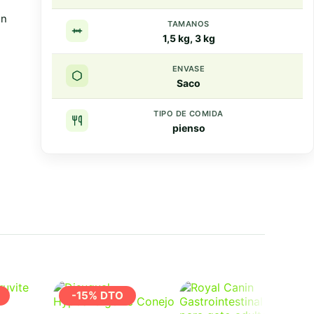
én
TAMANOS
1,5 kg, 3 kg
ENVASE
Saco
TIPO DE COMIDA
pienso
Resumen rapido
Puntos clave
-15% DTO