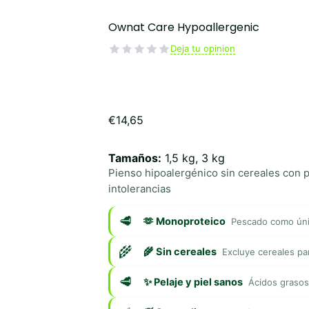
Ownat Care Hypoallergenic
Deja tu opinion
€
14,65
Tamaños:
1,5 kg, 3 kg
Pienso hipoalergénico sin cereales con 
intolerancias
🫶 Monoproteico
Pescado como únic
🌾 Sin cereales
Excluye cereales pa
✨ Pelaje y piel sanos
Ácidos grasos