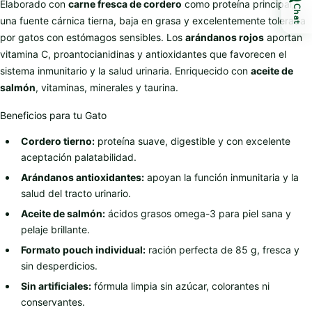
Elaborado con
carne fresca de cordero
como proteína principal,
Chat
una fuente cárnica tierna, baja en grasa y excelentemente tolerada
por gatos con estómagos sensibles. Los
arándanos rojos
aportan
vitamina C, proantocianidinas y antioxidantes que favorecen el
sistema inmunitario y la salud urinaria. Enriquecido con
aceite de
salmón
, vitaminas, minerales y taurina.
Beneficios para tu Gato
Cordero tierno:
proteína suave, digestible y con excelente
aceptación palatabilidad.
Arándanos antioxidantes:
apoyan la función inmunitaria y la
salud del tracto urinario.
Aceite de salmón:
ácidos grasos omega-3 para piel sana y
pelaje brillante.
Formato pouch individual:
ración perfecta de 85 g, fresca y
sin desperdicios.
Sin artificiales:
fórmula limpia sin azúcar, colorantes ni
conservantes.