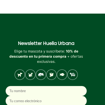
Newsletter
Huella Urbana
Elige tu mascota y suscríbete:
10% de
descuento en tu primera compra
+ ofertas
exclusivas.
Perro
Gato
Roedores
Aves
Peces
Tortugas
Nombre
Correo electrónico