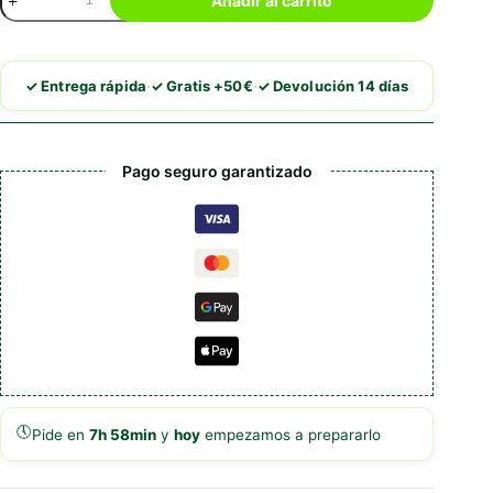
Añadir al carrito
Menú
Cordero
&
Arándano
·
·
✓ Entrega rápida
✓ Gratis +50€
✓ Devolución 14 días
Rojo
cantidad
Pago seguro garantizado
🕔
Pide en
7h 58min
y
hoy
empezamos a prepararlo