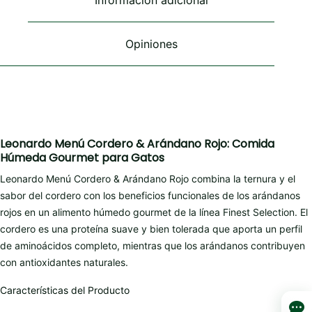
Información adicional
la
la
página
página
de
de
Opiniones
producto
producto
Leonardo Menú Cordero & Arándano Rojo: Comida
Húmeda Gourmet para Gatos
Leonardo Menú Cordero & Arándano Rojo combina la ternura y el
sabor del cordero con los beneficios funcionales de los arándanos
rojos en un alimento húmedo gourmet de la línea Finest Selection. El
cordero es una proteína suave y bien tolerada que aporta un perfil
de aminoácidos completo, mientras que los arándanos contribuyen
con antioxidantes naturales.
Características del Producto