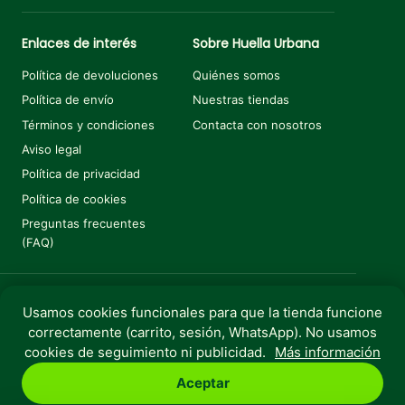
Enlaces de interés
Sobre Huella Urbana
Política de devoluciones
Quiénes somos
Política de envío
Nuestras tiendas
Términos y condiciones
Contacta con nosotros
Aviso legal
Política de privacidad
Política de cookies
Preguntas frecuentes
(FAQ)
Usamos cookies funcionales para que la tienda funcione
Añadir al carrito
€
1,45
correctamente (carrito, sesión, WhatsApp). No usamos
Copyright © 2025 Huella Urbana. Todos los derechos
cookies de seguimiento ni publicidad.
Más información
reservados.
Aceptar
Perro
Gato
Roedores
Aves
Peces
Rebajas