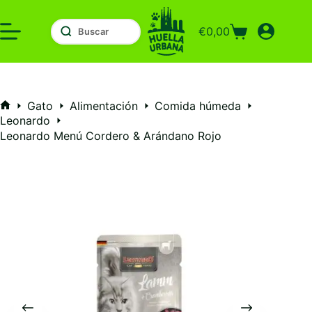
Saltar
al
€
0,00
contenido
Carro
de
compra
Gato
Alimentación
Comida húmeda
Inicio
Leonardo
Leonardo Menú Cordero & Arándano Rojo