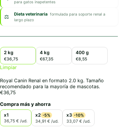
para gatos inapetentes
Dieta veterinaria
formulada para soporte renal a
largo plazo
2 kg
4 kg
400 g
€36,75
€67,35
€8,55
Limpiar
Royal Canin Renal en formato 2.0 kg. Tamaño
recomendado para la mayoría de mascotas.
€
36,75
Compra más y ahorra
x1
x2
x3
-5%
-10%
36,75 € /ud.
34,91 € /ud.
33,07 € /ud.