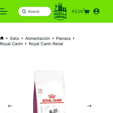
Saltar
al
€
0,00
contenido
Carro
de
compra
Gato
Alimentación
Piensos
Inicio
Royal Canin
Royal Canin Renal