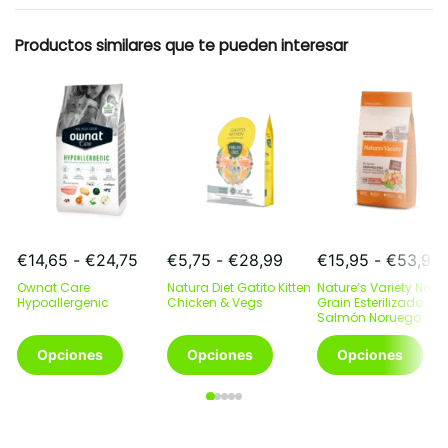
Productos similares que te pueden interesar
Rango
Rango
€
14,65
-
€
24,75
€
5,75
-
€
28,99
€
15,95
-
€
53,95
de
de
Ownat Care
Natura Diet Gatito Kitten
Nature’s Variety No
precios:
precios:
p
Hypoallergenic
Chicken & Vegs
Grain Esterilizado
desde
desde
Salmón Noruego
€14,65
€5,75
Este
Este
Este
Opciones
Opciones
Opciones
hasta
hasta
producto
producto
producto
€24,75
€28,99
tiene
tiene
tiene
múltiples
múltiples
múltiples
variantes.
variantes.
variantes.
Las
Las
Las