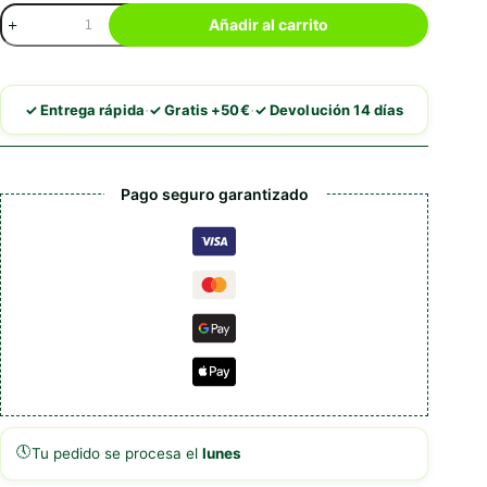
Royal
Añadir al carrito
Canin
Renal
cantidad
·
·
✓ Entrega rápida
✓ Gratis +50€
✓ Devolución 14 días
Pago seguro garantizado
🕔
Tu pedido se procesa el
lunes