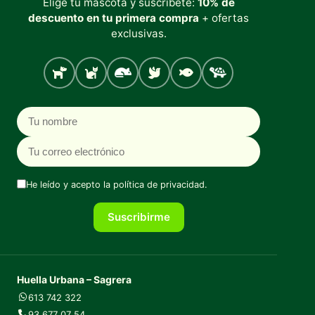
Elige tu mascota y suscríbete:
10% de
descuento en tu primera compra
+ ofertas
exclusivas.
Perro
Gato
Roedores
Aves
Peces
Tortugas
Nombre
Correo electrónico
He leído y acepto la
política de privacidad
.
Suscribirme
Huella Urbana – Sagrera
613 742 322
93 677 07 54