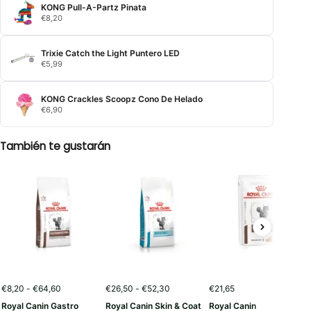
KONG Pull-A-Partz Pinata
€
8,20
Trixie Catch the Light Puntero LED
€
5,99
KONG Crackles Scoopz Cono De Helado
€
6,90
También te gustarán
Rango
Rango
€
8,20
-
€
64,60
€
26,50
-
€
52,30
€
21,65
de
de
Royal Canin Gastro
Royal Canin Skin & Coat
Royal Canin
precios:
precios: