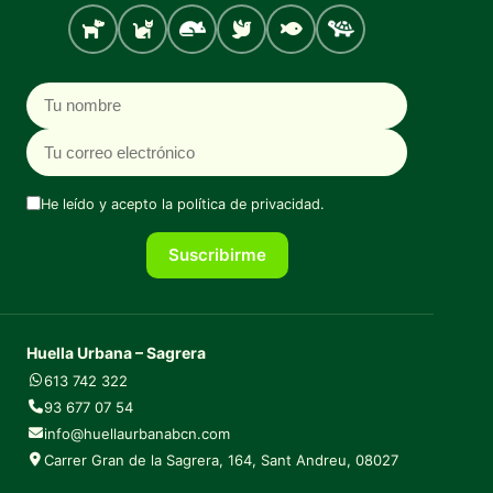
Perro
Gato
Roedores
Aves
Peces
Tortugas
Nombre
Correo electrónico
He leído y acepto la
política de privacidad
.
Suscribirme
Huella Urbana – Sagrera
613 742 322
93 677 07 54
info@huellaurbanabcn.com
Carrer Gran de la Sagrera, 164, Sant Andreu, 08027