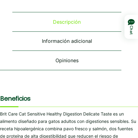
variantes.
variantes.
variantes.
Las
Las
Las
opciones
opciones
opciones
se
se
se
Descripción
pueden
pueden
pueden
Chat
elegir
elegir
elegir
en
en
en
Información adicional
la
la
la
página
página
página
de
de
de
Opiniones
producto
producto
producto
Beneficios
Brit Care Cat Sensitive Healthy Digestion Delicate Taste es un
alimento diseñado para gatos adultos con digestiones sensibles. Su
receta hipoalergénica combina pavo fresco y salmón, dos fuentes
de proteína de alta digestibilidad que reducen el riesgo de