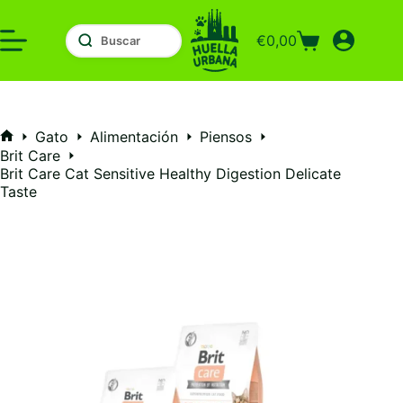
Saltar
al
€
0,00
contenido
Carro
de
compra
Gato
Alimentación
Piensos
Inicio
Brit Care
Brit Care Cat Sensitive Healthy Digestion Delicate
Taste