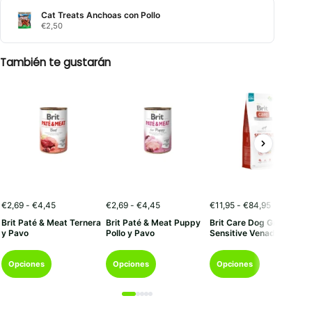
Cat Treats Anchoas con Pollo
€
2,50
También te gustarán
Rango
Rango
Rango
€
2,69
-
€
4,45
€
2,69
-
€
4,45
€
11,95
-
€
84,95
de
de
de
Brit Paté & Meat Ternera
Brit Paté & Meat Puppy
Brit Care Dog Grain-Free
precios:
precios:
precios:
y Pavo
Pollo y Pavo
Sensitive Venado
desde
desde
desde
€2,69
€2,69
€11,95
Este
Este
Este
hasta
hasta
hasta
Opciones
Opciones
Opciones
€4,45
€4,45
€84,95
producto
producto
producto
tiene
tiene
tiene
múltiples
múltiples
múltiples