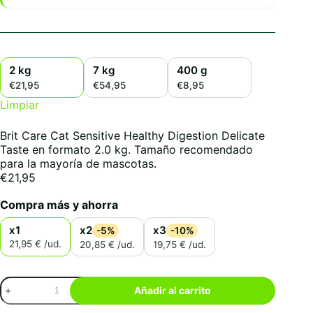
2 kg
7 kg
400 g
€21,95
€54,95
€8,95
Limpiar
Brit Care Cat Sensitive Healthy Digestion Delicate
Taste en formato 2.0 kg. Tamaño recomendado
para la mayoría de mascotas.
€
21,95
Compra más y ahorra
x1
x2
x3
-5%
-10%
21,95 € /ud.
20,85 € /ud.
19,75 € /ud.
Brit
Añadir al carrito
Care
Cat