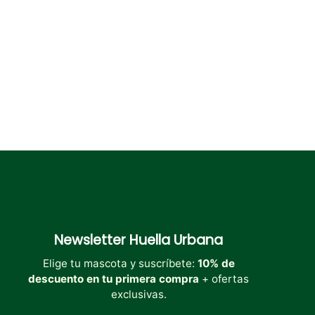
en
en
en
la
la
la
página
página
página
de
de
de
producto
producto
producto
Newsletter
Huella Urbana
Elige tu mascota y suscríbete:
10% de
descuento en tu primera compra
+ ofertas
exclusivas.