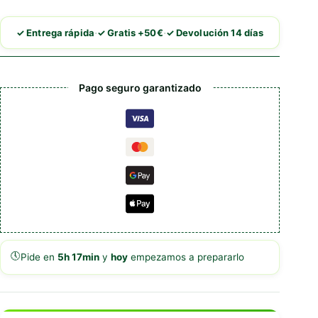
Sensitive
Healthy
·
·
✓ Entrega rápida
✓ Gratis +50€
✓ Devolución 14 días
Digestion
Delicate
Taste
cantidad
Pago seguro garantizado
🕔
Pide en
5h 17min
y
hoy
empezamos a prepararlo