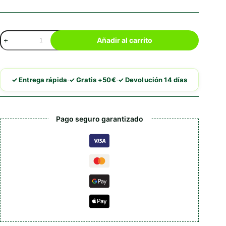
Brit
Añadir al carrito
Care
Crunchy
Cracker
Insectos
·
·
✓ Entrega rápida
✓ Gratis +50€
✓ Devolución 14 días
Con
Cordero
Y
Frambuesa
Pago seguro garantizado
cantidad