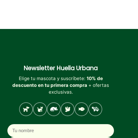
Newsletter
Huella Urbana
Elige tu mascota y suscríbete:
10% de
descuento en tu primera compra
+ ofertas
exclusivas.
Perro
Gato
Roedores
Aves
Peces
Tortugas
Nombre
Correo electrónico