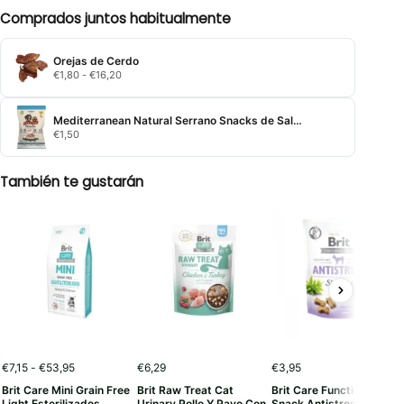
Comprados juntos habitualmente
Orejas de Cerdo
Rango
€
1,80
-
€
16,20
de
precios:
desde
Mediterranean Natural Serrano Snacks de Salmón y Atún
€1,80
€
1,50
hasta
€16,20
También te gustarán
Rango
€
7,15
-
€
53,95
€
6,29
€
3,95
de
Brit Care Mini Grain Free
Brit Raw Treat Cat
Brit Care Functional
precios:
Light Esterilizados
Urinary Pollo Y Pavo Con
Snack Antistress