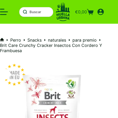
Saltar
al
€
0,00
contenido
Carro
de
compra
Perro
Snacks
naturales
para premio
Inicio
Brit Care Crunchy Cracker Insectos Con Cordero Y
Frambuesa