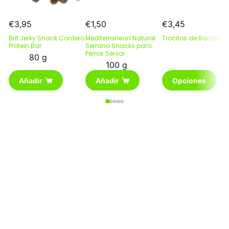
€
3,95
€
1,50
€
3,45
Brit Jerky Snack Cordero
Mediterranean Natural
Trocitos de Bacalao
Protein Bar
Serrano Snacks para
Perros Senior
80 g
100 g
Este
Añadir
Añadir
Opciones
producto
tiene
múltiples
variantes.
Las
opciones
se
pueden
elegir
en
la
página
de
producto