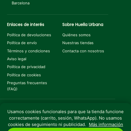
Barcelona
Enlaces de interés
Sobre Huella Urbana
Política de devoluciones
Quiénes somos
Política de envío
Nuestras tiendas
Términos y condiciones
Contacta con nosotros
Aviso legal
Política de privacidad
Política de cookies
Preguntas frecuentes
(FAQ)
Usamos cookies funcionales para que la tienda funcione
Añadir al carrito
€
3,99
correctamente (carrito, sesión, WhatsApp). No usamos
Copyright © 2025 Huella Urbana. Todos los derechos
cookies de seguimiento ni publicidad.
Más información
reservados.