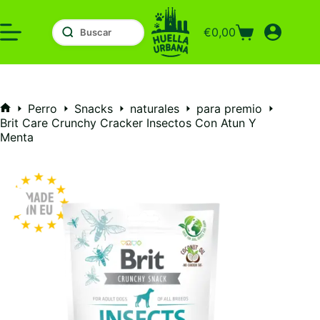
Saltar
al
€
0,00
contenido
Carro
de
compra
Perro
Snacks
naturales
para premio
Inicio
Brit Care Crunchy Cracker Insectos Con Atun Y
Menta