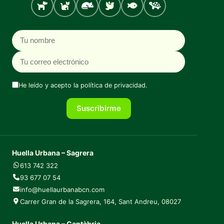
Perro
Gato
Roedores
Aves
Peces
Tortugas
Nombre
Correo electrónico
He leído y acepto la
política de privacidad
.
Suscribirme
Huella Urbana – Sagrera
613 742 322
93 677 07 54
info@huellaurbanabcn.com
Carrer Gran de la Sagrera, 164, Sant Andreu, 08027
Huella Urbana – Cantàbria