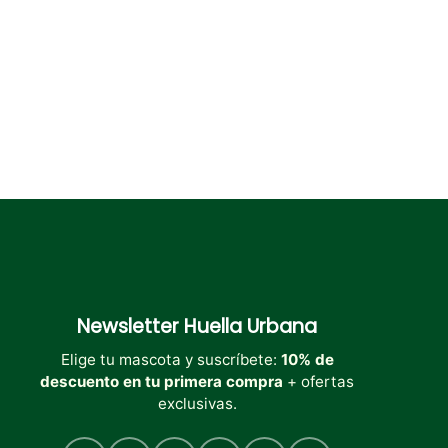
en
la
página
de
producto
Newsletter
Huella Urbana
Elige tu mascota y suscríbete:
10% de
descuento en tu primera compra
+ ofertas
exclusivas.