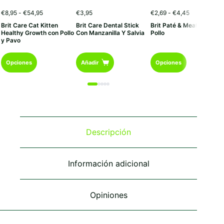
Rango
Rango
€
8,95
-
€
54,95
€
3,95
€
2,69
-
€
4,45
de
de
Brit Care Cat Kitten
Brit Care Dental Stick
Brit Paté & Meat Conejo 
precios:
precios:
Healthy Growth con Pollo
Con Manzanilla Y Salvia
Pollo
desde
desde
y Pavo
€8,95
€2,69
hasta
hasta
Este
Este
€54,95
€4,45
Opciones
Añadir
Opciones
producto
producto
tiene
tiene
múltiples
múltiples
variantes.
variantes.
Las
Las
opciones
opciones
se
se
Descripción
pueden
pueden
elegir
elegir
en
en
Información adicional
la
la
página
página
de
de
Opiniones
producto
producto