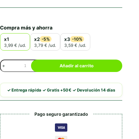
Compra más y ahorra
x1
x2
x3
-5%
-10%
3,99 € /ud.
3,79 € /ud.
3,59 € /ud.
Brit
Añadir al carrito
Care
Crunchy
Cracker
Insectos
·
·
✓ Entrega rápida
✓ Gratis +50€
✓ Devolución 14 días
Con
Atun
Y
Menta
Pago seguro garantizado
cantidad