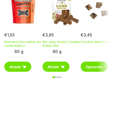
€
1,55
€
3,95
€
3,45
Moments Bocaditos de
Brit Jerky Snack Cordero
Trocitos de Bacalao
Cerdo Ibérico
Protein Bar
60 g
80 g
Este
Añadir
Añadir
Opciones
producto
tiene
múltiples
variantes.
Las
opciones
se
pueden
elegir