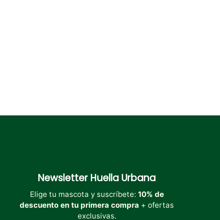
elegir
elegir
en
en
la
la
página
página
de
de
producto
producto
Newsletter
Huella Urbana
Elige tu mascota y suscríbete:
10% de
descuento en tu primera compra
+ ofertas
exclusivas.