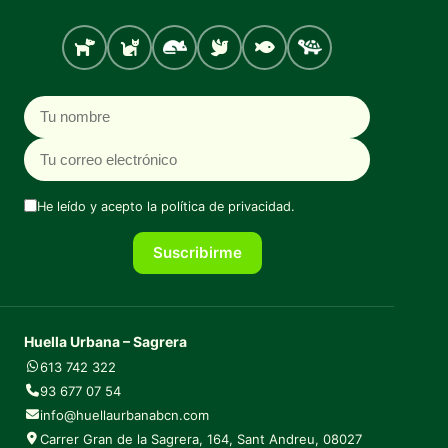
Perro
Gato
Roedores
Aves
Peces
Tortugas
Nombre
Correo electrónico
He leído y acepto la
política de privacidad
.
Suscribirme
Huella Urbana – Sagrera
613 742 322
93 677 07 54
info@huellaurbanabcn.com
Carrer Gran de la Sagrera, 164, Sant Andreu, 08027