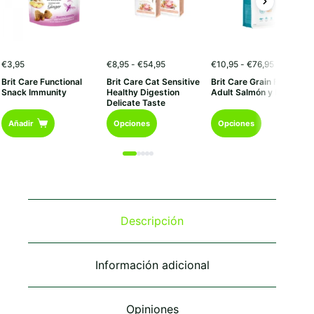
Rango
Rango
€
3,95
€
8,95
-
€
54,95
€
10,95
-
€
76,95
de
de
Brit Care Functional
Brit Care Cat Sensitive
Brit Care Grain Free
precios:
precios:
Snack Immunity
Healthy Digestion
Adult Salmón y Patata
desde
desde
Delicate Taste
€8,95
€10,95
Este
Este
hasta
hasta
Añadir
Opciones
Opciones
€54,95
€76,95
producto
producto
tiene
tiene
múltiples
múltiples
variantes.
variantes.
Las
Las
opciones
opciones
se
se
Descripción
pueden
pueden
elegir
elegir
en
en
Información adicional
la
la
página
página
de
de
Opiniones
producto
producto