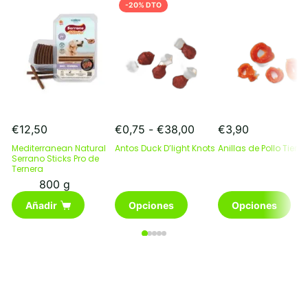
-20% DTO
Rango
€
12,50
€
0,75
-
€
38,00
€
3,90
de
Mediterranean Natural
Antos Duck D’light Knots
Anillas de Pollo Tierno
precios:
Serrano Sticks Pro de
Ternera
desde
€0,75
800 g
Este
hasta
Este
Añadir
Opciones
Opciones
producto
€38,00
producto
tiene
tiene
múltiples
múltiples
variantes.
variantes.
Las
Las
opciones
opciones
se
se
pueden
pueden