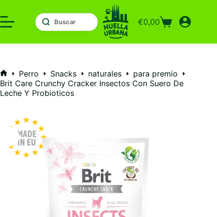
Saltar
al
€
0,00
contenido
Carro
de
compra
Perro
Snacks
naturales
para premio
Inicio
Brit Care Crunchy Cracker Insectos Con Suero De
Leche Y Probioticos