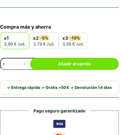
Compra más y ahorra
x1
x2
x3
-5%
-10%
3,99 € /ud.
3,79 € /ud.
3,59 € /ud.
Brit
Añadir al carrito
Care
Crunchy
Cracker
Insectos
·
·
✓ Entrega rápida
✓ Gratis +50€
✓ Devolución 14 días
Con
Suero
De
Leche
Pago seguro garantizado
Y
Probioticos
cantidad