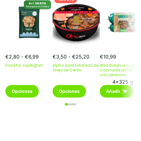
4+1 GRATIS
Recogida en tienda
Rango
Rango
€
2,80
-
€
6,99
€
3,50
-
€
25,20
€
10,99
de
de
Food for Joe Bigfish
Alpha Spirit Estofado de
Wild Balance Comid
precios:
precios:
Oreja de Cerdo
Cocinada de Terner
desde
desde
con Verduras
€2,80
€3,50
4x325 g
Este
hasta
Este
hasta
Opciones
Opciones
Añadir
producto
€6,99
producto
€25,20
tiene
tiene
múltiples
múltiples
variantes.
variantes.
Las
Las
opciones
opciones
se
se
pueden
pueden