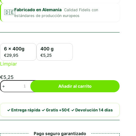
Fabricado en Alemania
Calidad Fidelis con
estándares de producción europeos
6 x 400g
400 g
€29,95
€5,25
Limpiar
€
5,25
Fidelis
Añadir al carrito
Menú
Fresco
Salmón
con
·
·
✓ Entrega rápida
✓ Gratis +50€
✓ Devolución 14 días
Ternera,
Batata
y
Calabacín
Pago seguro garantizado
cantidad