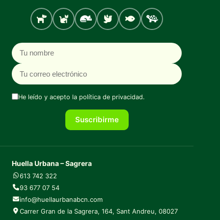
Perro
Gato
Roedores
Aves
Peces
Tortugas
Nombre
Correo electrónico
He leído y acepto la
política de privacidad
.
Suscribirme
Huella Urbana – Sagrera
613 742 322
93 677 07 54
info@huellaurbanabcn.com
Carrer Gran de la Sagrera, 164, Sant Andreu, 08027