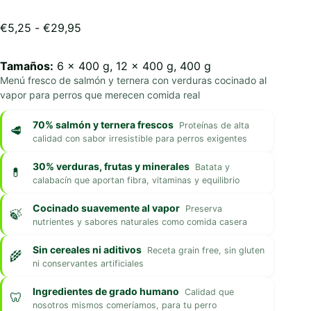
Rango
€
5,25
-
€
29,95
de
precios:
Tamaños:
6 x 400 g, 12 x 400 g, 400 g
desde
Menú fresco de salmón y ternera con verduras cocinado al
€5,25
vapor para perros que merecen comida real
hasta
€29,95
70% salmón y ternera frescos
Proteínas de alta
calidad con sabor irresistible para perros exigentes
30% verduras, frutas y minerales
Batata y
calabacín que aportan fibra, vitaminas y equilibrio
Cocinado suavemente al vapor
Preserva
nutrientes y sabores naturales como comida casera
Sin cereales ni aditivos
Receta grain free, sin gluten
ni conservantes artificiales
Ingredientes de grado humano
Calidad que
nosotros mismos comeríamos, para tu perro