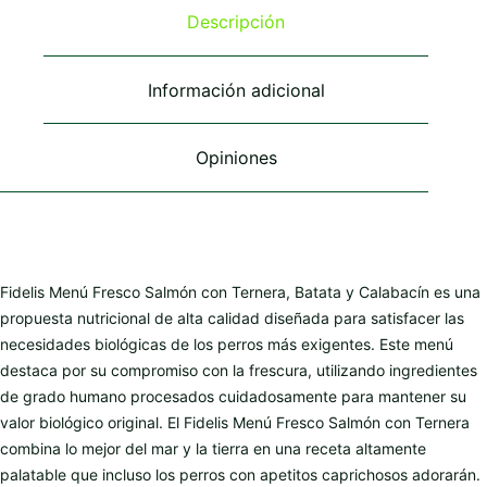
se
se
Descripción
pueden
pueden
elegir
elegir
en
en
Información adicional
la
la
página
página
de
de
Opiniones
producto
producto
Fidelis Menú Fresco Salmón con Ternera, Batata y Calabacín es una
propuesta nutricional de alta calidad diseñada para satisfacer las
necesidades biológicas de los perros más exigentes. Este menú
destaca por su compromiso con la frescura, utilizando ingredientes
de grado humano procesados cuidadosamente para mantener su
valor biológico original. El Fidelis Menú Fresco Salmón con Ternera
combina lo mejor del mar y la tierra en una receta altamente
palatable que incluso los perros con apetitos caprichosos adorarán.