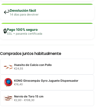
Devolución fácil
↩️
14 días para devolver
Pago 100% seguro
🔒
SSL + pasarela certificada
Comprados juntos habitualmente
Huesito de Calcio con Pollo
€
24,55
KONG Girocompás Gyro Juguete Dispensador
€
16,40
Nervio de Toro 15 cm
Rango
€
2,60
-
€
108,30
de
precios: