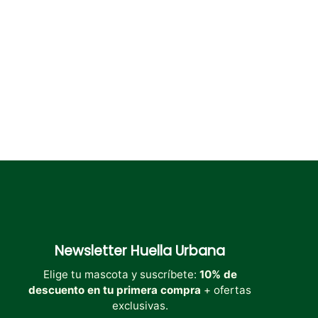
elegir
elegir
en
en
la
la
página
página
de
de
producto
producto
Newsletter
Huella Urbana
Elige tu mascota y suscríbete:
10% de
descuento en tu primera compra
+ ofertas
exclusivas.