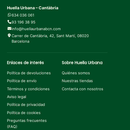
Huella Urbana – Cantàbria
634 036 061
93 196 38 95
info@huellaurbanabcn.com
Carrer de Cantàbria, 42, Sant Martí, 08020
Barcelona
Enlaces de interés
Sobre Huella Urbana
Política de devoluciones
Quiénes somos
Política de envío
Nuestras tiendas
Términos y condiciones
Contacta con nosotros
¡Tu descuento te espera!
Aviso legal
Suscríbete y consigue un
10% OFF
en tu primera
Política de privacidad
compra.
Política de cookies
Preguntas frecuentes
(FAQ)