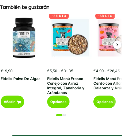
desde
También te gustarán
€2,60
hasta
-5% DTO
-5% DTO
€108,30
Rango
Rango
€
19,90
€
5,50
-
€
31,35
€
4,99
-
€
28,45
de
de
Fidelis Polvo De Algas
Fidelis Menú Fresco
Fidelis Menú Fresco
precios:
precios:
Conejo con Arroz
Cerdo con Alforfón,
desde
desde
Integral, Zanahoria y
Calabaza y Arándanos
€5,50
€4,99
Arándanos
hasta
hasta
Este
Este
€31,35
€28,45
Añadir
Opciones
Opciones
producto
producto
tiene
tiene
múltiples
múltiples
variantes.
variantes.
Las
Las
opciones
opciones