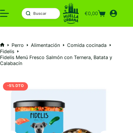
Saltar
al
€
0,00
contenido
Carro
de
compra
Perro
Alimentación
Comida cocinada
Inicio
Fidelis
Fidelis Menú Fresco Salmón con Ternera, Batata y
Calabacín
-5% DTO