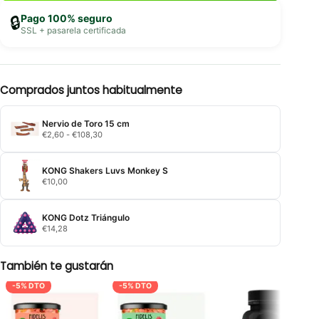
Pago 100% seguro
🔒
SSL + pasarela certificada
Comprados juntos habitualmente
Nervio de Toro 15 cm
Rango
€
2,60
-
€
108,30
de
precios:
desde
KONG Shakers Luvs Monkey S
€2,60
€
10,00
hasta
€108,30
KONG Dotz Triángulo
€
14,28
También te gustarán
-5% DTO
-5% DTO