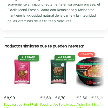
suavemente al vapor directamente en su propio envase, el
Fidelis Menú Fresco Cabra con Remolacha y Melocotón
mantiene la jugosidad natural de la carne y la integridad
de las vitaminas de las frutas y verduras.
Productos similares que te pueden interesar
-20% DTO
4+1 GRATIS
4+1 GRATIS
Recogida en tienda
Recogida en tienda
Rango
R
€
8,99
€
2,60
-
€
6,70
€
3,50
-
€
25,20
de
d
Food for Joe Giant Pork
Food for Joe Porkilicious
Alpha Spirit Estofado
precios:
pr