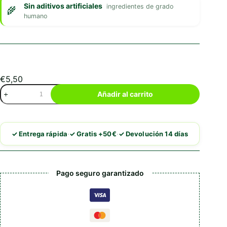
Sin aditivos artificiales
ingredientes de grado
humano
€
5,50
Fidelis
Añadir al carrito
Menú
Fresco
Cabra
con
·
·
✓ Entrega rápida
✓ Gratis +50€
✓ Devolución 14 días
Remolacha
y
Melocotón
cantidad
Pago seguro garantizado