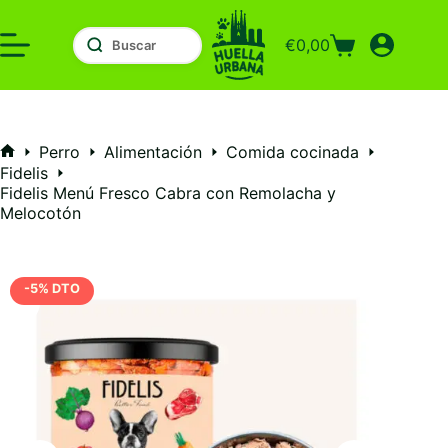
Saltar
al
€
0,00
contenido
Carro
de
compra
Perro
Alimentación
Comida cocinada
Inicio
Fidelis
Fidelis Menú Fresco Cabra con Remolacha y
Melocotón
-5% DTO