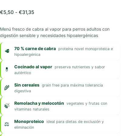
Rango
€
5,50
-
€
31,35
de
precios:
Menú fresco de cabra al vapor para perros adultos con
desde
digestión sensible y necesidades hipoalergénicas
€5,50
hasta
€31,35
70 % carne de cabra
proteína novel monoproteica e
hipoalergénica
Cocinado al vapor
preserva nutrientes y sabor
auténtico
Sin cereales
grain free para máxima tolerancia
digestiva
Remolacha y melocotón
vegetales y frutas con
vitaminas naturales
Monoproteico
ideal para dietas de exclusión y
eliminación