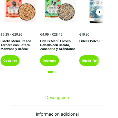
Rango
Rango
€
5,25
-
€
29,95
€
4,99
-
€
28,45
€
19,90
de
de
Fidelis Menú Fresco
Fidelis Menú Fresco
Fidelis Polvo De Algas
precios:
precios:
Ternera con Batata,
Caballo con Batata,
desde
desde
Manzana y Brócoli
Zanahoria y Arándanos
€5,25
€4,99
hasta
hasta
Este
Este
€29,95
€28,45
Opciones
Opciones
Añadir
producto
producto
tiene
tiene
múltiples
múltiples
variantes.
variantes.
Las
Las
opciones
opciones
se
se
Descripción
pueden
pueden
elegir
elegir
en
en
Información adicional
la
la