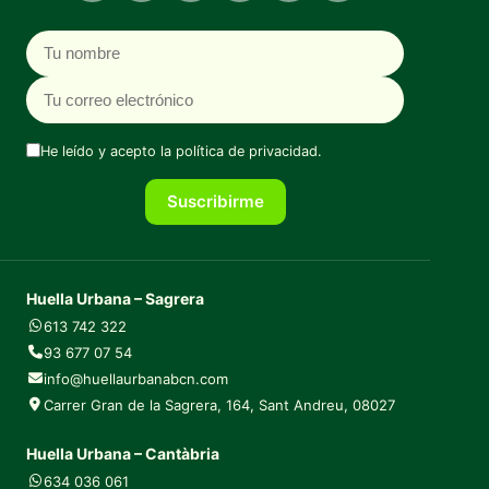
Nombre
Correo electrónico
He leído y acepto la
política de privacidad
.
Suscribirme
Huella Urbana – Sagrera
613 742 322
93 677 07 54
info@huellaurbanabcn.com
Carrer Gran de la Sagrera, 164, Sant Andreu, 08027
Huella Urbana – Cantàbria
634 036 061