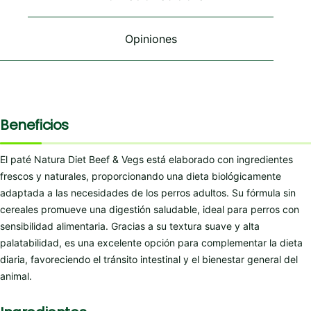
la
la
la
página
página
página
de
de
de
Opiniones
producto
producto
producto
Beneficios
El paté Natura Diet Beef & Vegs está elaborado con ingredientes
frescos y naturales, proporcionando una dieta biológicamente
adaptada a las necesidades de los perros adultos. Su fórmula sin
cereales promueve una digestión saludable, ideal para perros con
sensibilidad alimentaria. Gracias a su textura suave y alta
palatabilidad, es una excelente opción para complementar la dieta
diaria, favoreciendo el tránsito intestinal y el bienestar general del
animal.