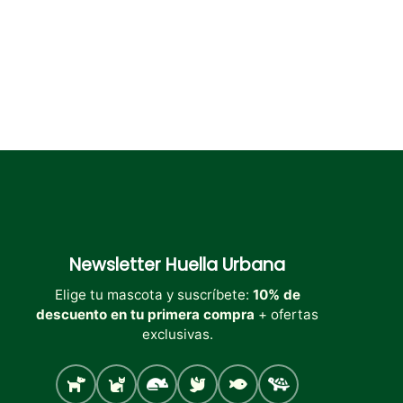
página
página
página
de
de
de
producto
producto
producto
Newsletter
Huella Urbana
Elige tu mascota y suscríbete:
10% de
descuento en tu primera compra
+ ofertas
exclusivas.
Perro
Gato
Roedores
Aves
Peces
Tortugas