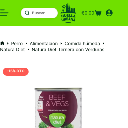
Saltar
al
€
0,00
contenido
Carro
de
compra
Perro
Alimentación
Comida húmeda
Inicio
Natura Diet
Natura Diet Ternera con Verduras
-15% DTO