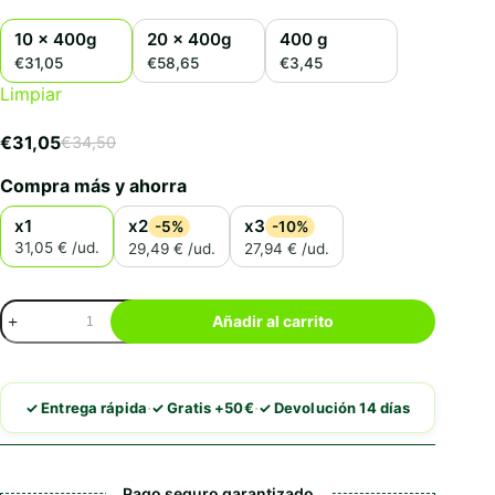
10 x 400g
20 x 400g
400 g
€31,05
€58,65
€3,45
Limpiar
€
31,05
€
34,50
El
El
precio
precio
Compra más y ahorra
original
actual
era:
es:
x1
x2
x3
-5%
-10%
€34,50.
€31,05.
31,05 € /ud.
29,49 € /ud.
27,94 € /ud.
Natura
Añadir al carrito
Diet
Ternera
con
Verduras
·
·
✓ Entrega rápida
✓ Gratis +50€
✓ Devolución 14 días
cantidad
Pago seguro garantizado