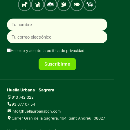
Perro
Gato
Roedores
Aves
Peces
Tortugas
Nombre
Correo electrónico
He leído y acepto la
política de privacidad
.
Suscribirme
Huella Urbana – Sagrera
613 742 322
93 677 07 54
info@huellaurbanabcn.com
Carrer Gran de la Sagrera, 164, Sant Andreu, 08027