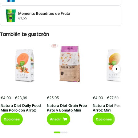
€36,80
Moments Bocaditos de Fruta
€
1,55
También te gustarán
Rango
Rango
€
4,90
-
€
23,99
€
25,95
€
4,90
-
€
27,50
de
de
Natura Diet Daily Food
Natura Diet Grain Free
Natura Diet Pescado con
precios:
precios:
Mini Pollo con Arroz
Pato y Boniato Mini
Arroz Mini
desde
desde
Este
Este
€4,90
€4,90
Opciones
Añadir
Opciones
hasta
hasta
producto
producto
€23,99
€27,50
tiene
tiene
múltiples
múltiples