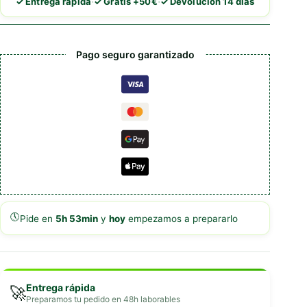
·
·
✓ Entrega rápida
✓ Gratis +50€
✓ Devolución 14 días
y
Coco
cantidad
Pago seguro garantizado
🕔
Pide en
5h 53min
y
hoy
empezamos a prepararlo
Entrega rápida
🚀
Preparamos tu pedido en 48h laborables