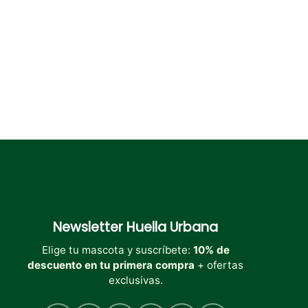
en
en
la
la
página
página
de
de
producto
producto
Newsletter
Huella Urbana
Elige tu mascota y suscríbete:
10% de
descuento en tu primera compra
+ ofertas
exclusivas.