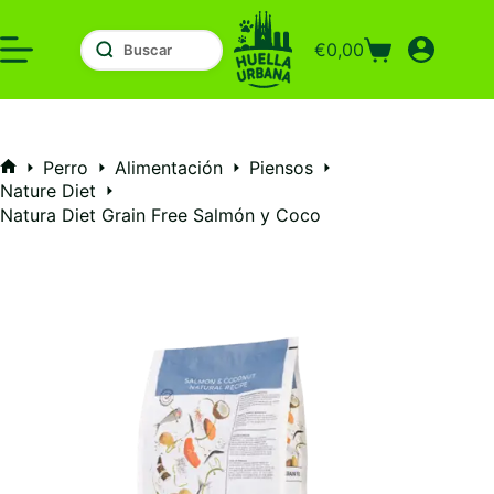
Saltar
al
€
0,00
contenido
Carro
de
compra
Perro
Alimentación
Piensos
Inicio
Nature Diet
Natura Diet Grain Free Salmón y Coco