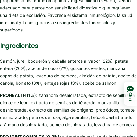
proporciona una nutrición óptima y digestibilidad elevada, siendo
adecuado para perros con sensibilidad digestiva o que requieren
una dieta de exclusión. Favorece el sistema inmunológico, la salud
intestinal y la piel gracias a sus ingredientes funcionales y
superfoods.
Ingredientes
Salmón, jurel, boquerón y caballa enteros al vapor (22%), patata
entera (20%), aceite de coco (7%), guisantes verdes, manzana,
copos de patata, levadura de cerveza, almidón de patata, aceite de
canola, boniato (3%), lentejas rojas (3%), aceite de salmón.
Chat
PROHEALTH (1%)
: zanahoria deshidratada, extracto de semillas de
diente de león, extracto de semillas de té verde, manzanilla
deshidratada, extracto de semillas de orégano, probióticos, tomate
deshidratado, pétalos de rosa, alga spirulina, brócoli deshidratado,
arándano deshidratado, pomelo deshidratado, levadura de cerveza
PROJOINT COMPLEX (0.2%)
: extracto de mejillón de labios verdes,