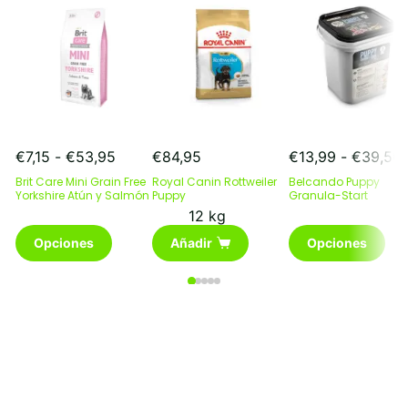
Rango
€
7,15
-
€
53,95
€
84,95
€
13,99
-
€
39,50
de
Brit Care Mini Grain Free
Royal Canin Rottweiler
Belcando Puppy
precios:
p
Yorkshire Atún y Salmón
Puppy
Granula-Start
desde
12 kg
€7,15
Este
Este
Opciones
Añadir
Opciones
hasta
producto
producto
€53,95
tiene
tiene
múltiples
múltiples
variantes.
variantes.
Las
Las
opciones
opciones
se
se
pueden
pueden
elegir
elegir