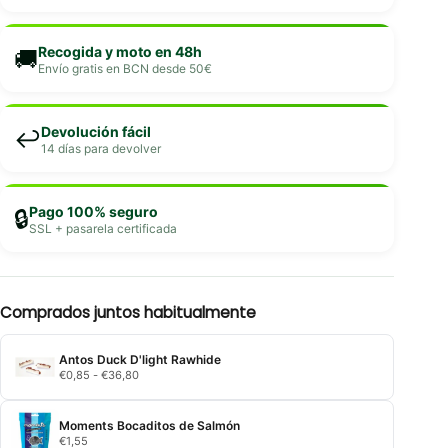
Recogida y moto en 48h
🚚
Envío gratis en BCN desde 50€
Devolución fácil
↩️
14 días para devolver
Pago 100% seguro
🔒
SSL + pasarela certificada
Comprados juntos habitualmente
Antos Duck D'light Rawhide
Rango
€
0,85
-
€
36,80
de
precios:
desde
Moments Bocaditos de Salmón
€0,85
€
1,55
hasta