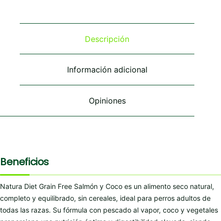
variantes.
variantes.
Las
Las
opciones
opciones
se
se
Descripción
pueden
pueden
elegir
elegir
en
en
Información adicional
la
la
página
página
de
de
Opiniones
producto
producto
Beneficios
Natura Diet Grain Free Salmón y Coco es un alimento seco natural,
completo y equilibrado, sin cereales, ideal para perros adultos de
todas las razas. Su fórmula con pescado al vapor, coco y vegetales