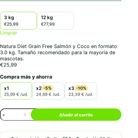
3 kg
12 kg
€25,99
€77,99
Limpiar
Natura Diet Grain Free Salmón y Coco en formato
3.0 kg. Tamaño recomendado para la mayoría de
mascotas.
€
25,99
Compra más y ahorra
x1
x2
x3
-5%
-10%
25,99 € /ud.
24,69 € /ud.
23,39 € /ud.
Natura
Añadir al carrito
Diet
Grain
Free
Salmón