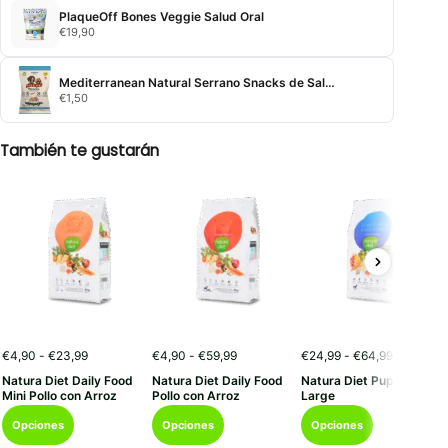
PlaqueOff Bones Veggie Salud Oral
€
19,90
Mediterranean Natural Serrano Snacks de Salmón y Atún
€
1,50
También te gustarán
Rango
Rango
Rango
€
4,90
-
€
23,99
€
4,90
-
€
59,99
€
24,99
-
€
64,99
de
de
de
Natura Diet Daily Food
Natura Diet Daily Food
Natura Diet Puppy Junio
precios:
precios:
precios:
Mini Pollo con Arroz
Pollo con Arroz
Large
desde
desde
desde
Este
Este
Este
€4,90
€4,90
€24,99
Opciones
Opciones
Opciones
hasta
hasta
hasta
producto
producto
producto
€23,99
€59,99
€64,99