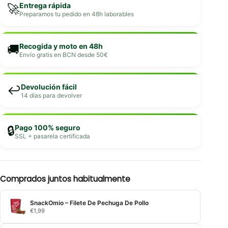
Entrega rápida
🚀
Preparamos tu pedido en 48h laborables
Recogida y moto en 48h
🚚
Envío gratis en BCN desde 50€
Devolución fácil
↩️
14 días para devolver
Pago 100% seguro
🔒
SSL + pasarela certificada
Comprados juntos habitualmente
SnackOmio – Filete De Pechuga De Pollo
€
1,99