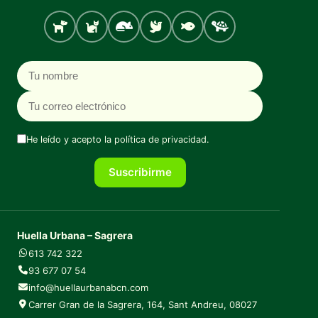
Perro
Gato
Roedores
Aves
Peces
Tortugas
Nombre
Correo electrónico
He leído y acepto la
política de privacidad
.
Suscribirme
Huella Urbana – Sagrera
613 742 322
93 677 07 54
info@huellaurbanabcn.com
Carrer Gran de la Sagrera, 164, Sant Andreu, 08027