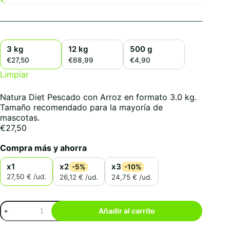
3 kg
12 kg
500 g
€27,50
€68,99
€4,90
Limpiar
Natura Diet Pescado con Arroz en formato 3.0 kg.
Tamaño recomendado para la mayoría de
mascotas.
€
27,50
Compra más y ahorra
x1
x2
x3
-5%
-10%
27,50 € /ud.
26,12 € /ud.
24,75 € /ud.
Natura
Añadir al carrito
Diet
Pescado