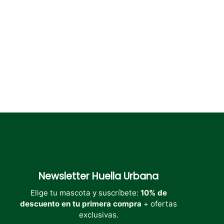
elegir
elegir
elegir
en
en
en
la
la
la
página
página
página
de
de
de
producto
producto
producto
Newsletter
Huella Urbana
Elige tu mascota y suscríbete:
10% de
descuento en tu primera compra
+ ofertas
exclusivas.