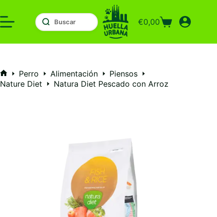
Saltar
al
€
0,00
contenido
Carro
de
compra
Perro
Alimentación
Piensos
Inicio
Nature Diet
Natura Diet Pescado con Arroz