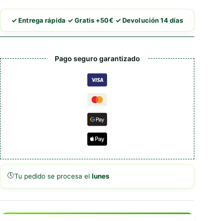
con
Arroz
·
·
✓ Entrega rápida
✓ Gratis +50€
✓ Devolución 14 días
cantidad
Pago seguro garantizado
🕔
Tu pedido se procesa el
lunes