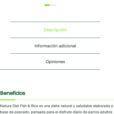
tiene
tiene
tiene
múltiples
múltiples
múltiples
variantes.
variantes.
variantes.
Las
Las
Las
opciones
opciones
opciones
se
se
se
Descripción
pueden
pueden
pueden
elegir
elegir
elegir
en
en
en
Información adicional
la
la
la
página
página
página
de
de
de
Opiniones
producto
producto
producto
Beneficios
Natura Diet Fish & Rice es una dieta natural y saludable elaborada a
base de pescado, pensada para el disfrute diario de perros adultos