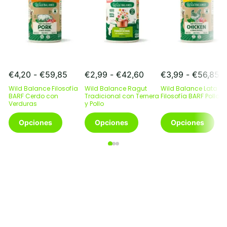
Rango
Rango
R
€
4,20
-
€
59,85
€
2,99
-
€
42,60
€
3,99
-
€
56,85
de
de
d
Wild Balance Filosofía
Wild Balance Ragut
Wild Balance Lata
precios:
precios:
pr
BARF Cerdo con
Tradicional con Ternera
Filosofía BARF Pollo
Verduras
desde
y Pollo
desde
d
€4,20
€2,99
€
Este
Este
Este
Opciones
Opciones
Opciones
hasta
hasta
h
producto
producto
producto
€59,85
€42,60
€
tiene
tiene
tiene
múltiples
múltiples
múltiples
variantes.
variantes.
variantes.
Las
Las
Las
opciones
opciones
opciones
se
se
se
pueden
pueden
pueden
elegir
elegir
elegir
en
en
en