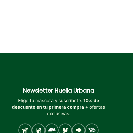
la
la
la
página
página
página
de
de
de
producto
producto
producto
Newsletter
Huella Urbana
Elige tu mascota y suscríbete:
10% de
descuento en tu primera compra
+ ofertas
exclusivas.
Perro
Gato
Roedores
Aves
Peces
Tortugas