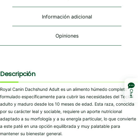
pueden
pueden
pueden
elegir
elegir
elegir
en
en
en
Información adicional
la
la
la
página
página
página
de
de
de
Opiniones
producto
producto
producto
Descripción
Royal Canin Dachshund Adult es un alimento húmedo completo
Chat
formulado específicamente para cubrir las necesidades del Teckel
adulto y maduro desde los 10 meses de edad. Esta raza, conocida
por su carácter leal y sociable, requiere un aporte nutricional
adaptado a su morfología y a su energía particular, lo que convierte
a este paté en una opción equilibrada y muy palatable para
mantener su bienestar general.