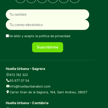
Nombre
Correo electrónico
He leído y acepto la
política de privacidad
.
Suscribirme
Huella Urbana – Sagrera
613 742 322
93 677 07 54
info@huellaurbanabcn.com
Carrer Gran de la Sagrera, 164, Sant Andreu, 08027
Huella Urbana – Cantàbria