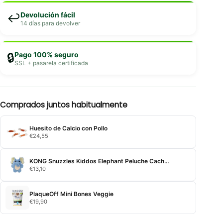
Devolución fácil
↩️
14 días para devolver
Pago 100% seguro
🔒
SSL + pasarela certificada
Comprados juntos habitualmente
Huesito de Calcio con Pollo
€
24,55
KONG Snuzzles Kiddos Elephant Peluche Cachorros
€
13,10
PlaqueOff Mini Bones Veggie
€
19,90