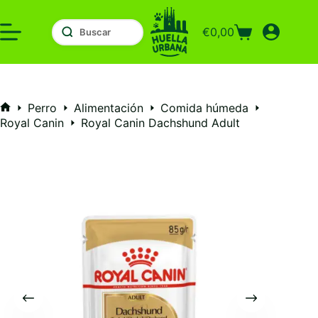
Saltar
al
€
0,00
contenido
Carro
de
compra
Perro
Alimentación
Comida húmeda
Inicio
Royal Canin
Royal Canin Dachshund Adult