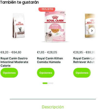
También te gustarán
-15% DTO
Rango
Rango
Rango
€
8,20
-
€
64,60
€
1,65
-
€
28,05
€
26,95
-
€
69,95
de
de
de
Royal Canin Gastro
Royal Canin Kitten
Royal Canin Labrador
precios:
precios:
precios:
Intestinal Moderate
Comida Húmeda
Retriever Adult
desde
desde
desde
Calorie
€8,20
€1,65
€26,95
Este
Este
Este
hasta
hasta
hasta
Opciones
Opciones
Opciones
€64,60
€28,05
€69,95
producto
producto
producto
tiene
tiene
tiene
múltiples
múltiples
múltiples
variantes.
variantes.
variantes.
Las
Las
Las
opciones
opciones
opciones
se
se
se
Descripción