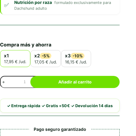
Nutrición por raza
formulado exclusivamente para
Dachshund adulto
Compra más y ahorra
x1
x2
x3
-5%
-10%
17,95 € /ud.
17,05 € /ud.
16,15 € /ud.
Royal
Añadir al carrito
Canin
Dachshund
Adult
cantidad
·
·
✓ Entrega rápida
✓ Gratis +50€
✓ Devolución 14 días
Pago seguro garantizado