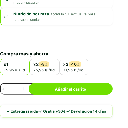
masa muscular
Nutrición por raza
fórmula 5+ exclusiva para
Labrador sénior
Compra más y ahorra
x1
x2
x3
-5%
-10%
79,95 € /ud.
75,95 € /ud.
71,95 € /ud.
Royal
Añadir al carrito
Canin
Labrador
Retriever
Adult
·
·
✓ Entrega rápida
✓ Gratis +50€
✓ Devolución 14 días
5+
cantidad