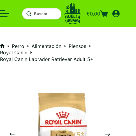
Saltar
al
€
0,00
contenido
Carro
de
compra
Perro
Alimentación
Piensos
Inicio
Royal Canin
Royal Canin Labrador Retriever Adult 5+