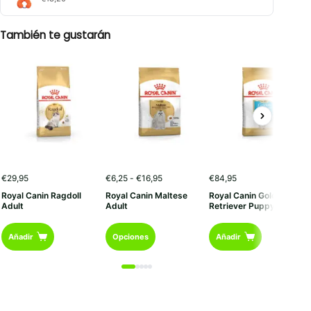
También te gustarán
Rango
€
29,95
€
6,25
-
€
16,95
€
84,95
de
Royal Canin Ragdoll
Royal Canin Maltese
Royal Canin Golden
precios:
Adult
Adult
Retriever Puppy
desde
€6,25
Este
hasta
Añadir
Opciones
Añadir
€16,95
producto
tiene
múltiples
variantes.
Las