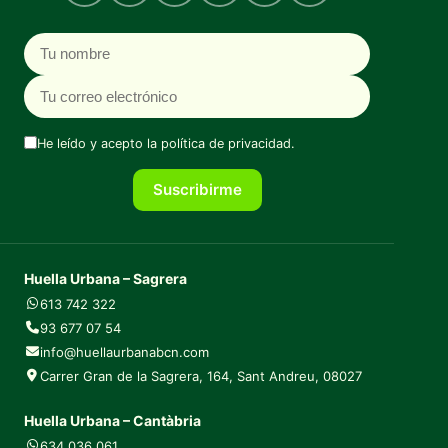
Nombre
Correo electrónico
He leído y acepto la
política de privacidad
.
Suscribirme
Huella Urbana – Sagrera
613 742 322
93 677 07 54
info@huellaurbanabcn.com
Carrer Gran de la Sagrera, 164, Sant Andreu, 08027
Huella Urbana – Cantàbria
634 036 061