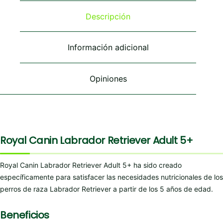
opciones
se
Descripción
pueden
elegir
en
Información adicional
la
página
de
Opiniones
producto
Royal Canin Labrador Retriever Adult 5+
Royal Canin Labrador Retriever Adult 5+ ha sido creado
específicamente para satisfacer las necesidades nutricionales de los
perros de raza Labrador Retriever a partir de los 5 años de edad.
Beneficios