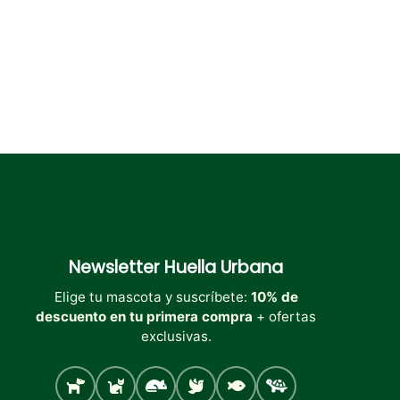
página
página
página
de
de
de
producto
producto
producto
Newsletter
Huella Urbana
Elige tu mascota y suscríbete:
10% de
descuento en tu primera compra
+ ofertas
exclusivas.
Perro
Gato
Roedores
Aves
Peces
Tortugas