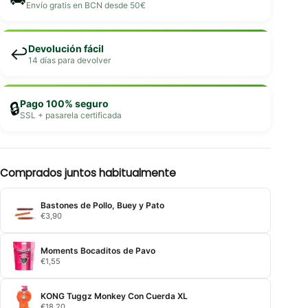
Envío gratis en BCN desde 50€
Devolución fácil
↩️
14 días para devolver
Pago 100% seguro
🔒
SSL + pasarela certificada
Comprados juntos habitualmente
Bastones de Pollo, Buey y Pato
€
3,90
Moments Bocaditos de Pavo
€
1,55
KONG Tuggz Monkey Con Cuerda XL
€
18,20