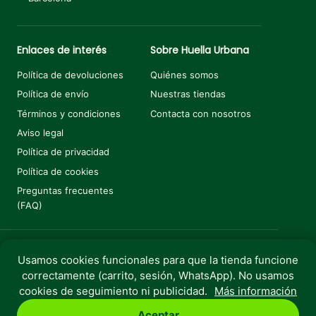
Enlaces de interés
Sobre Huella Urbana
Política de devoluciones
Quiénes somos
Política de envío
Nuestras tiendas
Términos y condiciones
Contacta con nosotros
Aviso legal
Política de privacidad
Política de cookies
Preguntas frecuentes
(FAQ)
Usamos cookies funcionales para que la tienda funcione
Añadir al carrito
€
84,95
correctamente (carrito, sesión, WhatsApp). No usamos
Copyright © 2025 Huella Urbana. Todos los derechos
cookies de seguimiento ni publicidad.
Más información
reservados.
Aceptar
Perro
Gato
Roedores
Aves
Peces
Rebajas