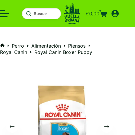
Saltar
al
€
0,00
contenido
Carro
de
compra
Perro
Alimentación
Piensos
Inicio
Royal Canin
Royal Canin Boxer Puppy