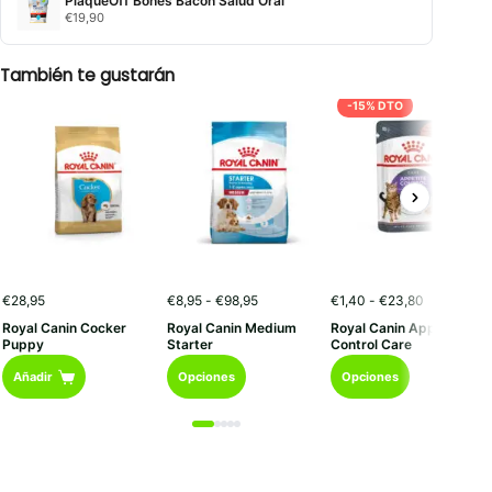
PlaqueOff Bones Bacon Salud Oral
€
19,90
También te gustarán
-15% DTO
Rango
Rango
€
28,95
€
8,95
-
€
98,95
€
1,40
-
€
23,80
de
de
Royal Canin Cocker
Royal Canin Medium
Royal Canin Appetite
precios:
precios:
Puppy
Starter
Control Care
desde
desde
Este
Este
€8,95
€1,40
Añadir
Opciones
Opciones
hasta
hasta
producto
producto
€98,95
€23,80
tiene
tiene
múltiples
múltiples
variantes.
variantes.
Las
Las