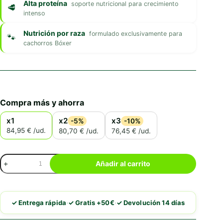
Alta proteína
soporte nutricional para crecimiento
intenso
Nutrición por raza
formulado exclusivamente para
cachorros Bóxer
Compra más y ahorra
x1
x2
x3
-5%
-10%
84,95 € /ud.
80,70 € /ud.
76,45 € /ud.
Royal
Añadir al carrito
Canin
Boxer
Puppy
cantidad
·
·
✓ Entrega rápida
✓ Gratis +50€
✓ Devolución 14 días