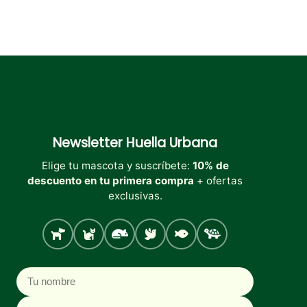
Newsletter
Huella Urbana
Elige tu mascota y suscríbete:
10% de
descuento en tu primera compra
+ ofertas
exclusivas.
Perro
Gato
Roedores
Aves
Peces
Tortugas
Nombre
Correo electrónico