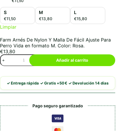
€11,50
S
M
L
€11,50
€13,80
€15,80
Limpiar
Farm Arnés De Nylon Y Malla De Fácil Ajuste Para
Perro Vida en formato M. Color: Rosa.
€
13,80
Farm
Añadir al carrito
Arnés
De
Nylon
Y
·
·
✓ Entrega rápida
✓ Gratis +50€
✓ Devolución 14 días
Malla
De
Fácil
Ajuste
Pago seguro garantizado
Para
Perro
Vida
cantidad