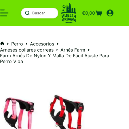
Saltar
al
€
0,00
contenido
Carro
de
compra
Perro
Accesorios
Inicio
Arnéses collares correas
Arnés Farm
Farm Arnés De Nylon Y Malla De Fácil Ajuste Para
Perro Vida