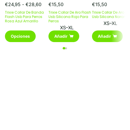
Rango
€
24,95
-
€
28,60
€
15,50
€
15,50
de
Trixie Collar De Banda
Trixie Collar De Aro Flash
Trixie Collar De Aro Fl
precios:
Flash Usb Para Perros
Usb Silicona Rojo Para
Usb Silicona Naranja
Rosa Azul Amarillo
desde
Perros
XS–XL
€24,95
XS–XL
Este
hasta
Opciones
Añadir
Añadir
producto
€28,60
tiene
múltiples
variantes.
Las
opciones
se
pueden
elegir
en
la
página
de
producto