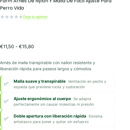
Farm Arnés De Nylon Y Malla De Fácil Ajuste Para
Perro Vida
Deja tu opinion
Rango
€
11,50
-
€
15,80
de
precios:
Arnés de malla transpirable con nailon resistente y
desde
liberación rápida para paseos largos y cómodos
€11,50
hasta
€15,80
Malla suave y transpirable
Ventilación en pecho y
espalda que previene roces y sudoración
Ajuste ergonómico al cuerpo
Se adapta
perfectamente sin causar molestias ni presión
Doble apertura con liberación rápida
Sistema
antiatasco para poner y quitar sin esfuerzo