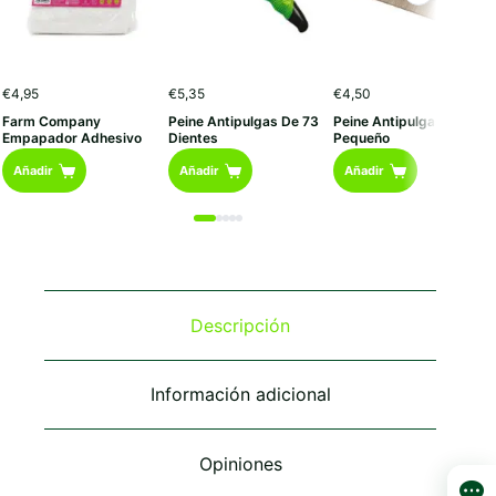
€
4,95
€
5,35
€
4,50
Farm Company
Peine Antipulgas De 73
Peine Antipulgas
Empapador Adhesivo
Dientes
Pequeño
Añadir
Añadir
Añadir
Descripción
Información adicional
Opiniones