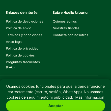
Enlaces de interés
Sobre Huella Urbana
Política de devoluciones
Quiénes somos
Política de envío
Nuestras tiendas
Términos y condiciones
Contacta con nosotros
Aviso legal
Política de privacidad
Política de cookies
Preguntas frecuentes
(FAQ)
Usamos cookies funcionales para que la tienda funcione
Añadir al carrito
€
13,80
correctamente (carrito, sesión, WhatsApp). No usamos
Copyright © 2025 Huella Urbana. Todos los derechos
cookies de seguimiento ni publicidad.
Más información
reservados.
Aceptar
Perro
Gato
Roedores
Aves
Peces
Rebajas