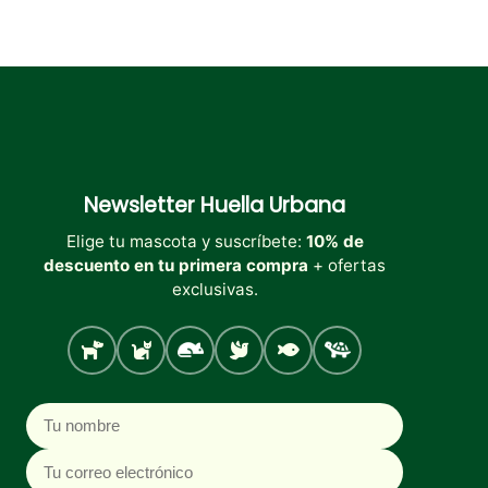
Newsletter
Huella Urbana
Elige tu mascota y suscríbete:
10% de
descuento en tu primera compra
+ ofertas
exclusivas.
Perro
Gato
Roedores
Aves
Peces
Tortugas
Nombre
Correo electrónico