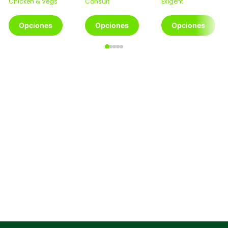
Chicken & Vegs
Consult
Exigent
desde
desde
d
Este
€5,20
Este
€21,80
Este
€
Opciones
Opciones
Opciones
producto
hasta
producto
hasta
producto
h
tiene
€26,99
tiene
€91,40
tiene
€
múltiples
múltiples
múltiples
variantes.
variantes.
variantes.
Las
Las
Las
opciones
opciones
opciones
se
se
se
pueden
pueden
pueden
elegir
elegir
elegir
en
en
en
la
la
la
página
página
página
de
de
de
producto
producto
producto