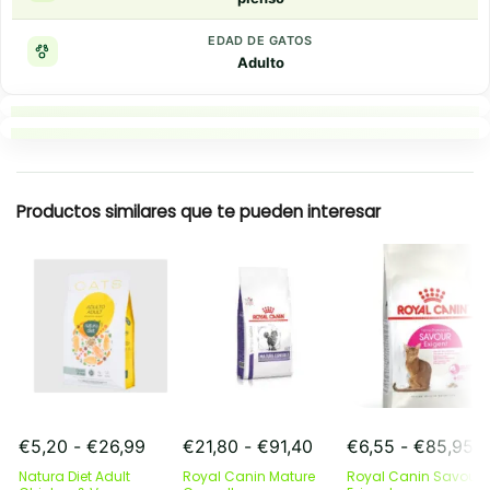
EDAD DE GATOS
Adulto
Puntos clave
Resumen rapido
Productos similares que te pueden interesar
Rango
Rango
R
€
5,20
-
€
26,99
€
21,80
-
€
91,40
€
6,55
-
€
85,95
de
de
d
Natura Diet Adult
Royal Canin Mature
Royal Canin Savour
precios:
precios:
pr