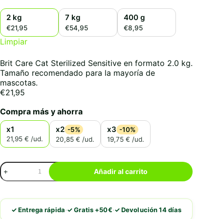
2 kg
7 kg
400 g
€21,95
€54,95
€8,95
Limpiar
Brit Care Cat Sterilized Sensitive en formato 2.0 kg.
Tamaño recomendado para la mayoría de
mascotas.
€
21,95
Compra más y ahorra
x1
x2
x3
-5%
-10%
21,95 € /ud.
20,85 € /ud.
19,75 € /ud.
Brit
Añadir al carrito
Care
Cat
Sterilized
Sensitive
·
·
✓ Entrega rápida
✓ Gratis +50€
✓ Devolución 14 días
cantidad