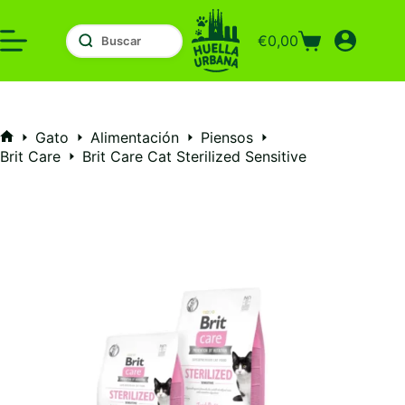
Saltar
al
€
0,00
contenido
Carro
de
compra
Gato
Alimentación
Piensos
Inicio
Brit Care
Brit Care Cat Sterilized Sensitive