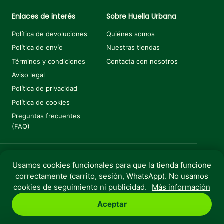
Enlaces de interés
Sobre Huella Urbana
Política de devoluciones
Quiénes somos
Política de envío
Nuestras tiendas
Términos y condiciones
Contacta con nosotros
Aviso legal
Política de privacidad
Política de cookies
Preguntas frecuentes
(FAQ)
Usamos cookies funcionales para que la tienda funcione
Añadir al carrito
€
21,95
correctamente (carrito, sesión, WhatsApp). No usamos
Copyright © 2025 Huella Urbana. Todos los derechos
cookies de seguimiento ni publicidad.
Más información
reservados.
Aceptar
Perro
Gato
Roedores
Aves
Peces
Rebajas