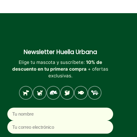
Newsletter
Huella Urbana
Elige tu mascota y suscríbete:
10% de
descuento en tu primera compra
+ ofertas
exclusivas.
Perro
Gato
Roedores
Aves
Peces
Tortugas
Nombre
Correo electrónico