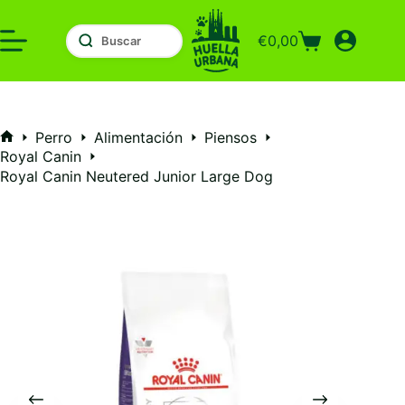
Saltar
al
€
0,00
contenido
Carro
de
compra
Perro
Alimentación
Piensos
Inicio
Royal Canin
Royal Canin Neutered Junior Large Dog