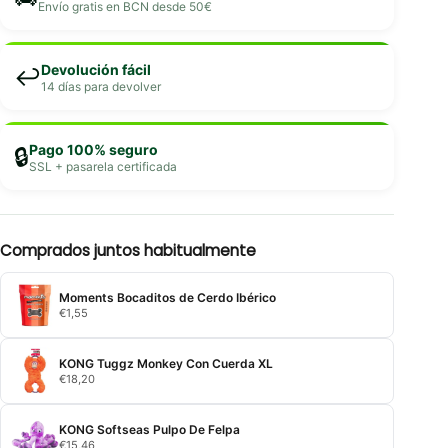
Envío gratis en BCN desde 50€
Devolución fácil
↩️
14 días para devolver
Pago 100% seguro
🔒
SSL + pasarela certificada
Comprados juntos habitualmente
Moments Bocaditos de Cerdo Ibérico
€
1,55
KONG Tuggz Monkey Con Cuerda XL
€
18,20
KONG Softseas Pulpo De Felpa
€
15,46