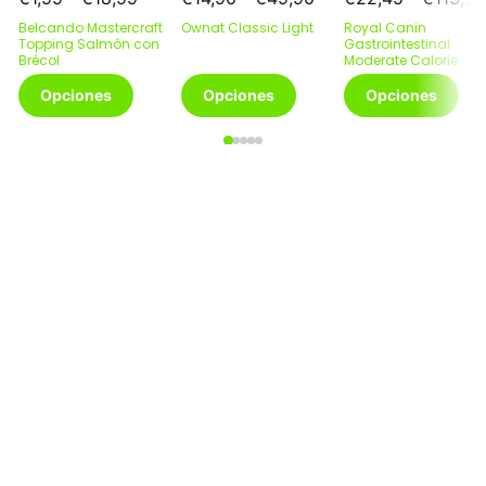
de
de
Belcando Mastercraft
Ownat Classic Light
Royal Canin
precios:
precios:
Topping Salmón con
Gastrointestinal
Brécol
desde
desde
Moderate Calorie
Este
€1,99
Este
€14,90
Este
Opciones
Opciones
Opciones
producto
hasta
producto
hasta
producto
tiene
€18,99
tiene
€49,90
tiene
múltiples
múltiples
múltiples
variantes.
variantes.
variantes.
Las
Las
Las
opciones
opciones
opciones
se
se
se
pueden
pueden
pueden
elegir
elegir
elegir
en
en
en
la
la
la
página
página
página
de
de
de
producto
producto
producto