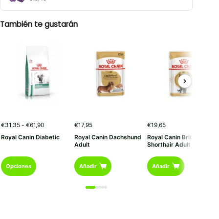
También te gustarán
Rango
€
31,35
-
€
61,90
€
17,95
€
19,65
de
Royal Canin Diabetic
Royal Canin Dachshund
Royal Canin British
precios:
Adult
Shorthair Adult
desde
€31,35
Este
hasta
Opciones
Añadir
Añadir
€61,90
producto
tiene
múltiples
variantes.
Las