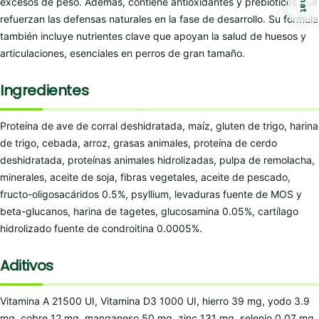
Chat
excesos de peso. Además, contiene antioxidantes y prebióticos que
refuerzan las defensas naturales en la fase de desarrollo. Su fórmula
también incluye nutrientes clave que apoyan la salud de huesos y
articulaciones, esenciales en perros de gran tamaño.
Ingredientes
Proteína de ave de corral deshidratada, maíz, gluten de trigo, harina
de trigo, cebada, arroz, grasas animales, proteína de cerdo
deshidratada, proteínas animales hidrolizadas, pulpa de remolacha,
minerales, aceite de soja, fibras vegetales, aceite de pescado,
fructo-oligosacáridos 0.5%, psyllium, levaduras fuente de MOS y
beta-glucanos, harina de tagetes, glucosamina 0.05%, cartílago
hidrolizado fuente de condroitina 0.0005%.
Aditivos
Vitamina A 21500 UI, Vitamina D3 1000 UI, hierro 39 mg, yodo 3.9
mg, cobre 12 mg, manganeso 50 mg, zinc 131 mg, selenio 0.07 mg.