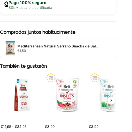
Pago 100% seguro
🔒
SSL + pasarela certificada
Comprados juntos habitualmente
Mediterranean Natural Serrano Snacks de Salmón y Atún
€
1,50
También te gustarán
Rango
€
11,95
-
€
84,95
€
3,99
€
3,99
de