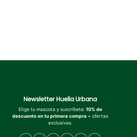
en
la
página
de
producto
Newsletter
Huella Urbana
Elige tu mascota y suscríbete:
10% de
descuento en tu primera compra
+ ofertas
exclusivas.