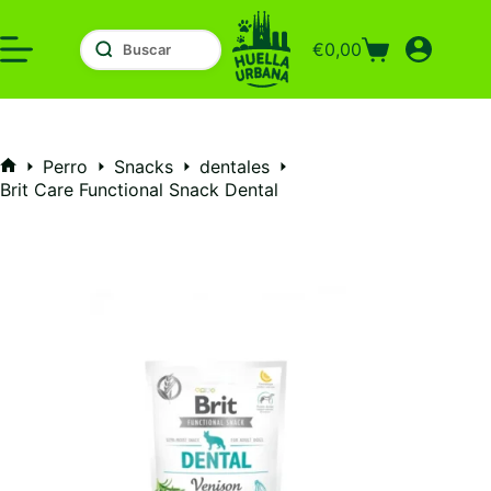
Saltar
al
€
0,00
contenido
Carro
de
compra
Perro
Snacks
dentales
Inicio
Brit Care Functional Snack Dental