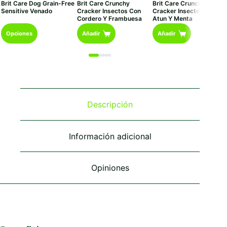
Brit Care Dog Grain-Free
Brit Care Crunchy
Brit Care Crunchy
precios:
Sensitive Venado
Cracker Insectos Con
Cracker Insectos Con
desde
Cordero Y Frambuesa
Atun Y Menta
€11,95
Este
hasta
Opciones
Añadir
Añadir
€84,95
producto
tiene
múltiples
variantes.
Las
opciones
se
Descripción
pueden
elegir
en
Información adicional
la
página
de
Opiniones
producto