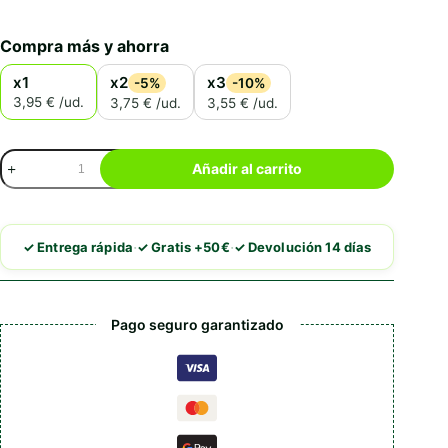
Compra más y ahorra
x1
x2
x3
-5%
-10%
3,95 € /ud.
3,75 € /ud.
3,55 € /ud.
Brit
Añadir al carrito
Care
Functional
Snack
Dental
·
·
✓ Entrega rápida
✓ Gratis +50€
✓ Devolución 14 días
cantidad
Pago seguro garantizado