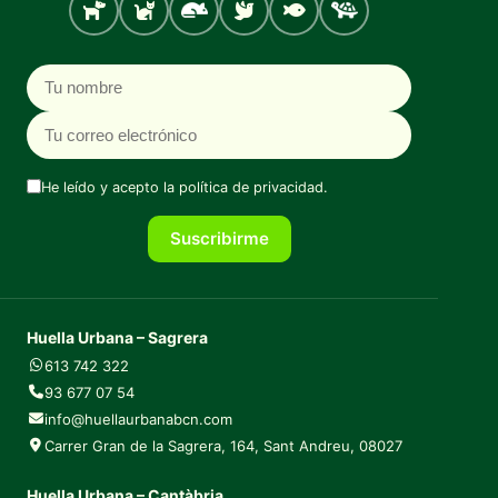
Perro
Gato
Roedores
Aves
Peces
Tortugas
Nombre
Correo electrónico
He leído y acepto la
política de privacidad
.
Suscribirme
Huella Urbana – Sagrera
613 742 322
93 677 07 54
info@huellaurbanabcn.com
Carrer Gran de la Sagrera, 164, Sant Andreu, 08027
Huella Urbana – Cantàbria