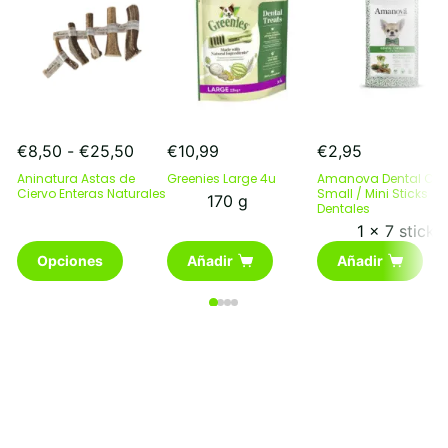
Rango
€
8,50
-
€
25,50
€
10,99
€
2,95
de
Aninatura Astas de
Greenies Large 4u
Amanova Dental Ch
precios:
Ciervo Enteras Naturales
Small / Mini Sticks
170 g
desde
Dentales
€8,50
1 x 7 stick
Este
hasta
Opciones
Añadir
Añadir
producto
€25,50
tiene
múltiples
variantes.
Las
opciones
se
pueden
elegir