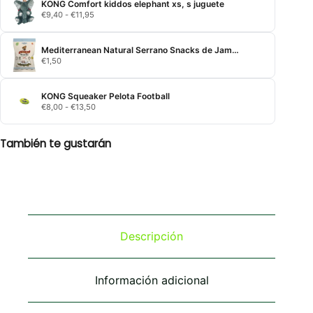
KONG Comfort kiddos elephant xs, s juguete
Rango
€
9,40
-
€
11,95
de
precios:
desde
Mediterranean Natural Serrano Snacks de Jamon y Pollo para Cachorros
€9,40
€
1,50
hasta
€11,95
KONG Squeaker Pelota Football
Rango
€
8,00
-
€
13,50
de
precios:
desde
También te gustarán
€8,00
hasta
€13,50
Descripción
Información adicional