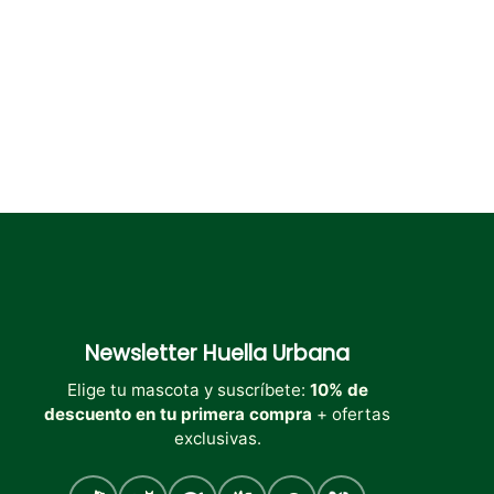
la
la
la
página
página
página
de
de
de
producto
producto
producto
Newsletter
Huella Urbana
Elige tu mascota y suscríbete:
10% de
descuento en tu primera compra
+ ofertas
exclusivas.