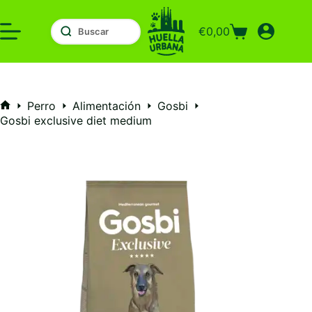
Saltar
al
€
0,00
contenido
Carro
de
compra
Perro
Alimentación
Gosbi
Inicio
Gosbi exclusive diet medium