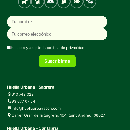
Perro
Gato
Roedores
Aves
Peces
Tortugas
Nombre
Correo electrónico
He leído y acepto la
política de privacidad
.
Suscribirme
Huella Urbana – Sagrera
613 742 322
93 677 07 54
info@huellaurbanabcn.com
Carrer Gran de la Sagrera, 164, Sant Andreu, 08027
Huella Urbana – Cantàbria