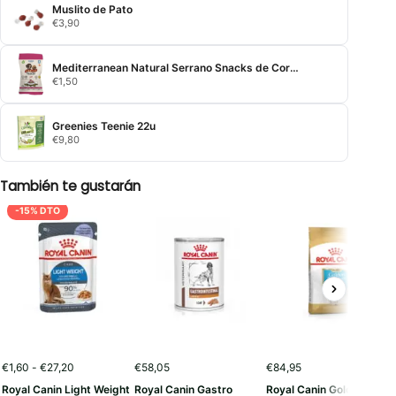
Muslito de Pato
€
3,90
Mediterranean Natural Serrano Snacks de Cordero
€
1,50
Greenies Teenie 22u
€
9,80
También te gustarán
-15% DTO
Rango
€
1,60
-
€
27,20
€
58,05
€
84,95
de
Royal Canin Light Weight
Royal Canin Gastro
Royal Canin Golden
precios: