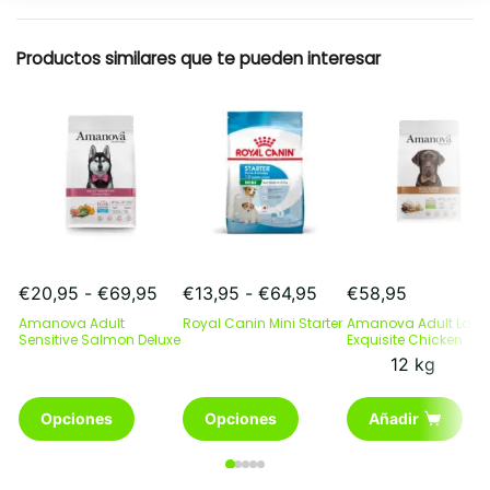
Resumen rapido
Productos similares que te pueden interesar
Rango
Rango
€
20,95
-
€
69,95
€
13,95
-
€
64,95
€
58,95
de
de
Amanova Adult
Royal Canin Mini Starter
Amanova Adult Larg
precios:
precios:
Sensitive Salmon Deluxe
Exquisite Chicken
desde
desde
12 kg
€20,95
€13,95
hasta
hasta
Este
Este
Opciones
Opciones
Añadir
€69,95
€64,95
producto
producto
tiene
tiene
múltiples
múltiples