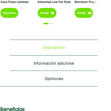
Care Finas Láminas
Intestinal Low Fat Paté
Retriever Puppy
desde
€1,60
Este
hasta
Opciones
Añadir
Añadir
€27,20
producto
tiene
múltiples
variantes.
Las
opciones
se
Descripción
pueden
elegir
en
Información adicional
la
página
de
Opiniones
producto
Beneficios