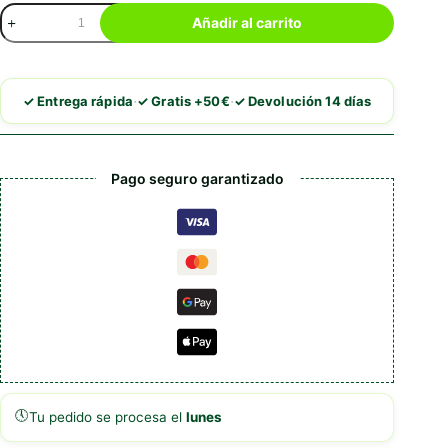
Royal
Añadir al carrito
Canin
Hepatic
cantidad
·
·
✓ Entrega rápida
✓ Gratis +50€
✓ Devolución 14 días
Pago seguro garantizado
🕔
Tu pedido se procesa el
lunes