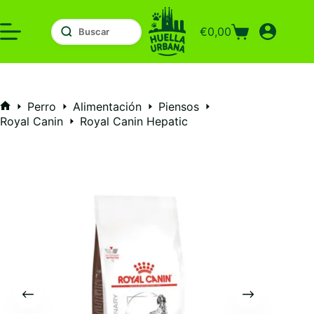
Saltar
al
€
0,00
contenido
Carro
de
compra
Perro
Alimentación
Piensos
Inicio
Royal Canin
Royal Canin Hepatic