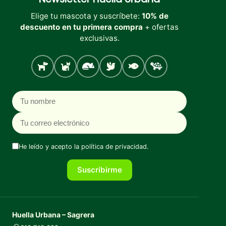
Elige tu mascota y suscríbete:
10% de
descuento en tu primera compra
+ ofertas
exclusivas.
Perro
Gato
Roedores
Aves
Peces
Tortugas
Nombre
Correo electrónico
He leído y acepto la
política de privacidad
.
Suscribirme
Huella Urbana – Sagrera