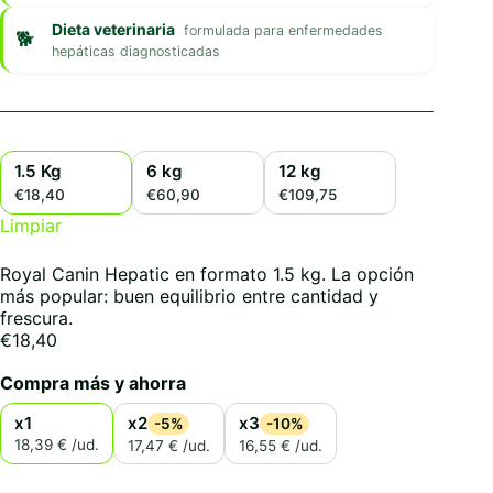
Dieta veterinaria
formulada para enfermedades
hepáticas diagnosticadas
1.5 Kg
6 kg
12 kg
€18,40
€60,90
€109,75
Limpiar
Royal Canin Hepatic en formato 1.5 kg. La opción
más popular: buen equilibrio entre cantidad y
frescura.
€
18,40
Compra más y ahorra
x1
x2
x3
-5%
-10%
18,39 € /ud.
17,47 € /ud.
16,55 € /ud.