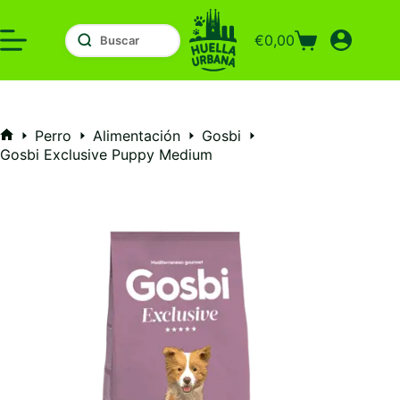
Saltar
al
€
0,00
contenido
Carro
de
compra
Perro
Alimentación
Gosbi
Inicio
Gosbi Exclusive Puppy Medium