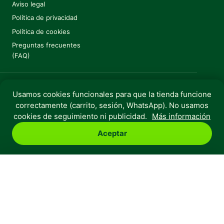
Aviso legal
Política de privacidad
Política de cookies
Preguntas frecuentes
(FAQ)
Usamos cookies funcionales para que la tienda funcione
correctamente (carrito, sesión, WhatsApp). No usamos
Copyright © 2025 Huella Urbana. Todos los derechos
cookies de seguimiento ni publicidad.
Más información
reservados.
Aceptar
Perro
Gato
Roedores
Aves
Peces
Rebajas
Huella Urbana