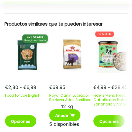
Puntos clave
Resumen rapido
Productos similares que te pueden interesar
-5% DTO
4+1 GRATIS
Recogida en tienda
Rango
R
€
2,80
-
€
6,99
€
69,95
€
4,99
-
€
28,45
de
d
Food for Joe Bigfish
Royal Canin Labrador
Fidelis Menú Fresco
precios:
pr
Retriever Adult Sterilised
Caballo con Batata,
desde
Zanahoria y Aránda
d
12 kg
€2,80
€
Añadir
hasta
h
Este
Este
Opciones
Opciones
€6,99
€
producto
producto
5 disponibles
tiene
tiene