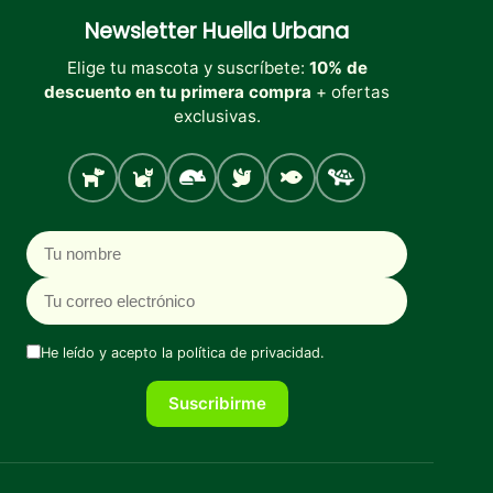
Newsletter
Huella Urbana
Elige tu mascota y suscríbete:
10% de
descuento en tu primera compra
+ ofertas
exclusivas.
Perro
Gato
Roedores
Aves
Peces
Tortugas
Nombre
Correo electrónico
He leído y acepto la
política de privacidad
.
Suscribirme