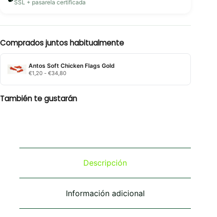
SSL + pasarela certificada
Comprados juntos habitualmente
Antos Soft Chicken Flags Gold
Rango
€
1,20
-
€
34,80
de
precios:
desde
También te gustarán
€1,20
hasta
€34,80
Descripción
Información adicional