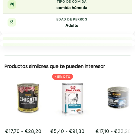
TIPO DE COMIDA
comida húmeda
EDAD DE PERROS
Adulto
Puntos clave
Resumen rapido
Productos similares que te pueden interesar
-15% DTO
Rango
Rango
R
€
17,70
-
€
28,20
€
5,40
-
€
91,80
€
17,10
-
€
22,20