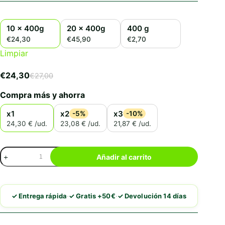
10 x 400g
20 x 400g
400 g
€24,30
€45,90
€2,70
Limpiar
€
24,30
€
27,00
El
El
precio
precio
Compra más y ahorra
original
actual
era:
es:
x1
x2
x3
-5%
-10%
€27,00.
€24,30.
24,30 € /ud.
23,08 € /ud.
21,87 € /ud.
Alpha
Añadir al carrito
Spirit
Pate
de
Conejo
·
·
✓ Entrega rápida
✓ Gratis +50€
✓ Devolución 14 días
con
Plátano
cantidad