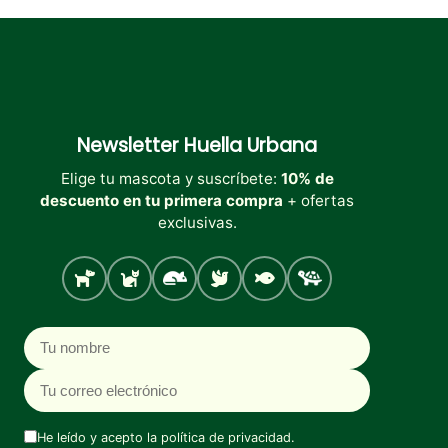
Newsletter
Huella Urbana
Elige tu mascota y suscríbete:
10% de
descuento en tu primera compra
+ ofertas
exclusivas.
Perro
Gato
Roedores
Aves
Peces
Tortugas
Nombre
Correo electrónico
He leído y acepto la
política de privacidad
.