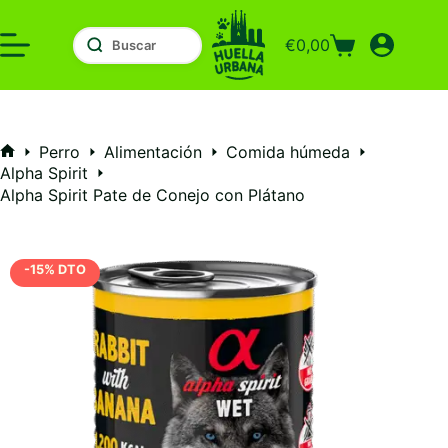
Saltar
al
€
0,00
contenido
Carro
de
compra
Perro
Alimentación
Comida húmeda
Inicio
Alpha Spirit
Alpha Spirit Pate de Conejo con Plátano
-15% DTO