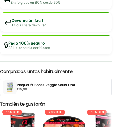
Envío gratis en BCN desde 50€
Devolución fácil
↩️
14 días para devolver
Pago 100% seguro
🔒
SSL + pasarela certificada
Comprados juntos habitualmente
PlaqueOff Bones Veggie Salud Oral
€
19,90
También te gustarán
-15% DTO
-20% DTO
-15% DTO