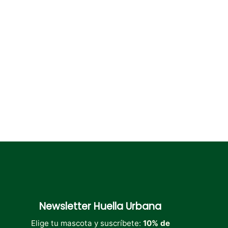
opciones
se
pueden
elegir
en
la
página
de
producto
Newsletter
Huella Urbana
Elige tu mascota y suscríbete:
10% de