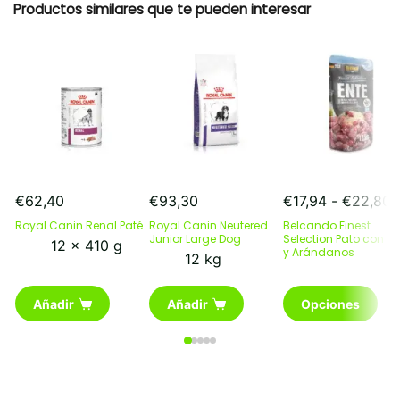
Productos similares que te pueden interesar
R
€
62,40
€
93,30
€
17,94
-
€
22,80
d
Royal Canin Renal Paté
Royal Canin Neutered
Belcando Finest
p
Junior Large Dog
Selection Pato con Ar
12 x 410 g
y Arándanos
d
12 kg
€
h
Este
Añadir
Añadir
Opciones
€
producto
tiene
múltiples
variantes.
Las