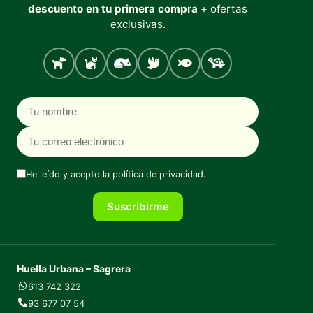
descuento en tu primera compra
+ ofertas
exclusivas.
Perro
Gato
Roedores
Aves
Peces
Tortugas
Nombre
Correo electrónico
He leído y acepto la
política de privacidad
.
Suscribirme
Huella Urbana – Sagrera
613 742 322
93 677 07 54