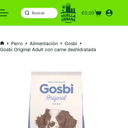
Saltar
al
€
0,00
contenido
Carro
de
compra
Perro
Alimentación
Gosbi
Inicio
Gosbi Original Adult con carne deshidratada