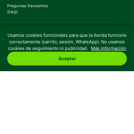
Preguntas frecuentes
(FAQ)
Usamos cookies funcionales para que la tienda funcione
correctamente (carrito, sesión, WhatsApp). No usamos
Copyright © 2025 Huella Urbana. Todos los derechos
cookies de seguimiento ni publicidad.
Más información
reservados.
Aceptar
Perro
Gato
Roedores
Aves
Peces
Rebajas
Huella Urbana