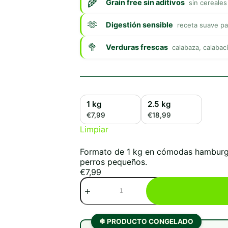
Grain free sin aditivos
sin cereales
Digestión sensible
receta suave p
Verduras frescas
calabaza, calabac
1 kg
2.5 kg
€7,99
€18,99
Limpiar
Formato de 1 kg en cómodas hamburgue
perros pequeños.
€
7,99
Wild
Balance
Menú
BARF
Pollo
❄ PRODUCTO CONGELADO