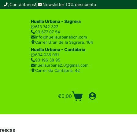
¡Contáctanos!
|
Newsletter 10% descuento
Huella Urbana - Sagrera
613 742 322
93 677 07 54
info@huellaurbanabcn.com
Carrer Gran de la Sagrera, 164
Huella Urbana - Cantàbria
634 036 061
93 196 38 95
huellaurbana2.0@gmail.com
Carrer de Cantàbria, 42
€
0,00
Carro
de
compra
Frescas