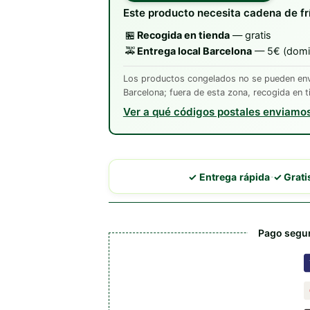
con
Este producto necesita cadena de fr
Verduras
Frescas
🏪
Recogida en tienda
— gratis
cantidad
🚕
Entrega local Barcelona
— 5€ (domic
Los productos congelados no se pueden envi
Barcelona; fuera de esta zona, recogida en t
Ver a qué códigos postales enviamo
·
✓ Entrega rápida
✓ Grat
Pago segur