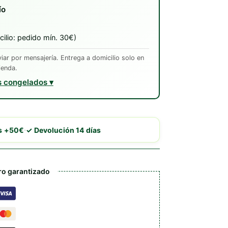
ío
ilio: pedido mín. 30€)
ar por mensajería. Entrega a domicilio solo en
ienda.
s congelados
·
is +50€
✓ Devolución 14 días
o garantizado