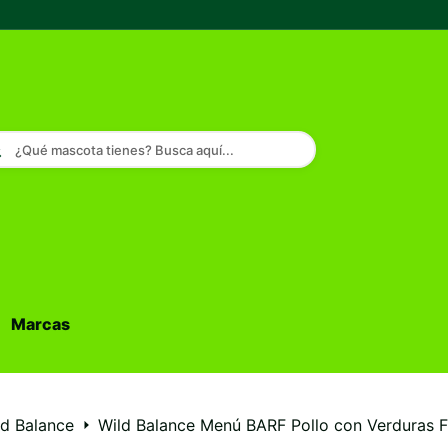
¿Qué mascota tienes? Busca aquí...
Marcas
Buscar...
ld Balance
Wild Balance Menú BARF Pollo con Verduras 