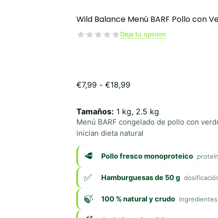
Wild Balance Menú BARF Pollo con V
Deja tu opinion
Rango
€
7,99
-
€
18,99
de
precios:
Tamaños:
1 kg, 2.5 kg
desde
Menú BARF congelado de pollo con verdu
€7,99
hasta
inician dieta natural
€18,99
Pollo fresco monoproteico
proteín
Hamburguesas de 50 g
dosificación
100 % natural y crudo
ingredientes