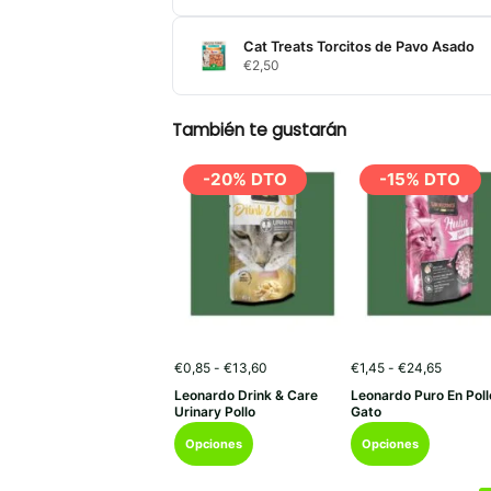
Cat Treats Torcitos de Pavo Asado
€
2,50
También te gustarán
-20% DTO
-15% DTO
Rango
Rango
€
0,85
-
€
13,60
€
1,45
-
€
24,65
de
de
Leonardo Drink & Care
Leonardo Puro En Poll
precios:
precios:
Urinary Pollo
Gato
desde
desde
Este
Este
€0,85
€1,45
Opciones
Opciones
hasta
hasta
producto
producto
€13,60
€24,65
tiene
tiene