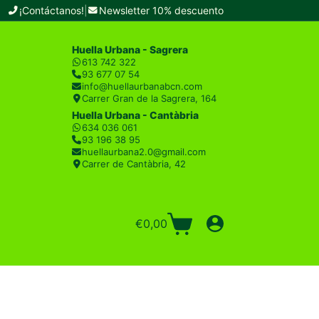
¡Contáctanos!
|
Newsletter 10% descuento
Huella Urbana - Sagrera
613 742 322
93 677 07 54
info@huellaurbanabcn.com
Carrer Gran de la Sagrera, 164
Huella Urbana - Cantàbria
634 036 061
93 196 38 95
huellaurbana2.0@gmail.com
Carrer de Cantàbria, 42
€
0,00
Carro
de
compra