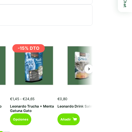
Chat
-15% DTO
-15% DT
Rango
€
1,45
-
€
24,65
€
0,80
€
0,80
-
€
13,60
de
o
Leonardo Trucha + Menta
Leonardo Drink Salmon
Leonardo Drink
precios:
p
Gatuna Gato
desde
Este
Este
€1,45
Opciones
Añadir
Opciones
hasta
h
producto
producto
€24,65
€
tiene
tiene