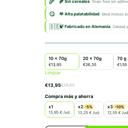
🌾 Sin cereales
Grain free sin aditivo
🫶 Alta palatabilidad
Ideal incluso 
🍃 Fabricado en Alemania
Calidad 
10 x 70g
20 x 70g
70 g
€13,95
€26,35
€1,55
Limpiar
€
13,95
€
15,50
El
El
precio
precio
Compra más y ahorra
original
actual
era:
es:
x1
x2
x3
-5%
-10%
€15,50.
€13,95.
13,95 € /ud.
13,25 € /ud.
12,55 € /ud