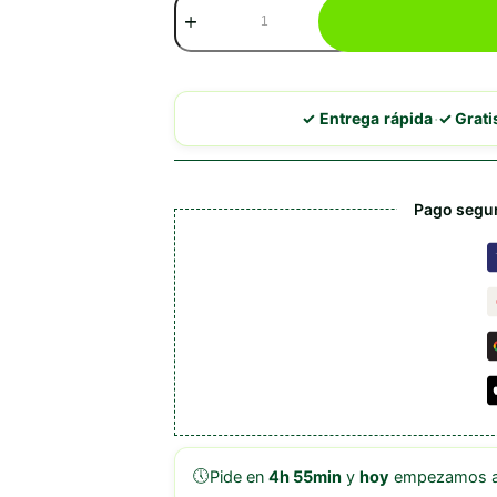
Leonardo
Pulled
Beef
Chicken
cantidad
·
✓ Entrega rápida
✓ Grat
Pago segur
🕔
Pide en
4h 55min
y
hoy
empezamos a 