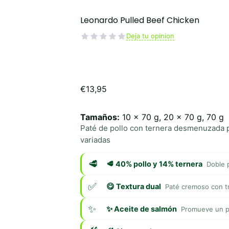
Leonardo Pulled Beef Chicken
Deja tu opinion
€
13,95
Tamaños:
10 x 70 g, 20 x 70 g, 70 g
Paté de pollo con ternera desmenuzada p
variadas
🥩 40% pollo y 14% ternera
Doble 
😋 Textura dual
Paté cremoso con tr
✨ Aceite de salmón
Promueve un pe