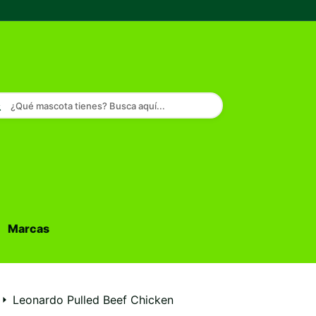
¿Qué mascota tienes? Busca aquí...
Marcas
Buscar...
Leonardo Pulled Beef Chicken