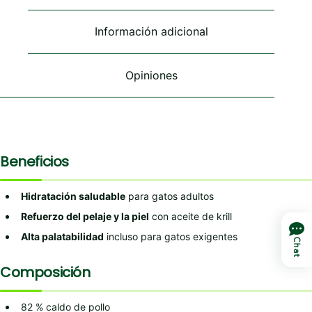
elegir
elegir
elegir
en
en
en
Información adicional
la
la
la
página
página
página
de
de
de
Opiniones
producto
producto
producto
Beneficios
Hidratación saludable
para gatos adultos
Refuerzo del pelaje y la piel
con aceite de krill
Alta palatabilidad
incluso para gatos exigentes
Chat
Composición
82 % caldo de pollo