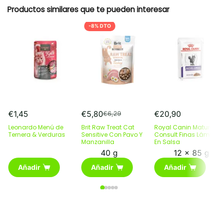
Productos similares que te pueden interesar
-8% DTO
€
1,45
€
5,80
€
20,90
€
6,29
El
El
precio
precio
Leonardo Menú de
Brit Raw Treat Cat
Royal Canin Mature
Ternera & Verduras
Sensitive Con Pavo Y
Consult Finas Lámin
original
actual
Manzanilla
En Salsa
era:
es:
40 g
12 x 85 g
€6,29.
€5,80.
Añadir
Añadir
Añadir