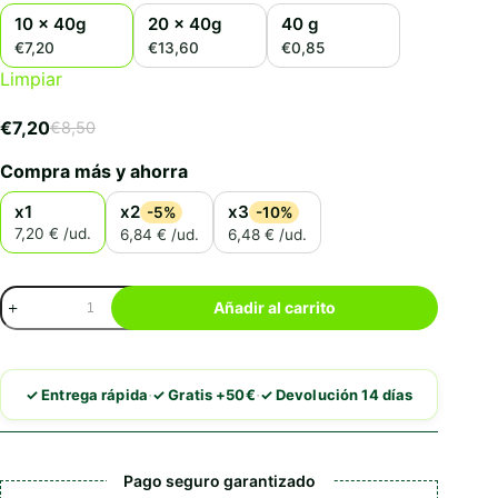
10 x 40g
20 x 40g
40 g
€7,20
€13,60
€0,85
Limpiar
€
7,20
€
8,50
El
El
precio
precio
Compra más y ahorra
original
actual
era:
es:
x1
x2
x3
-5%
-10%
€8,50.
€7,20.
7,20 € /ud.
6,84 € /ud.
6,48 € /ud.
Leonardo
Añadir al carrito
Drink
&
Care
Beauty
·
·
✓ Entrega rápida
✓ Gratis +50€
✓ Devolución 14 días
cantidad
Pago seguro garantizado