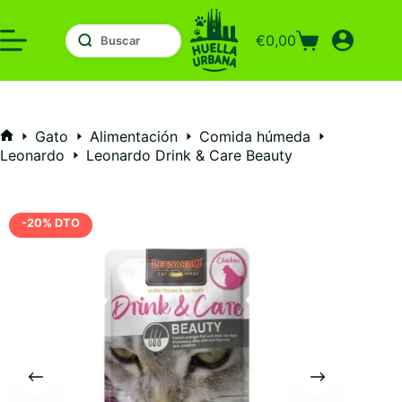
Saltar
al
€
0,00
contenido
Carro
de
compra
Gato
Alimentación
Comida húmeda
Inicio
Leonardo
Leonardo Drink & Care Beauty
-20% DTO