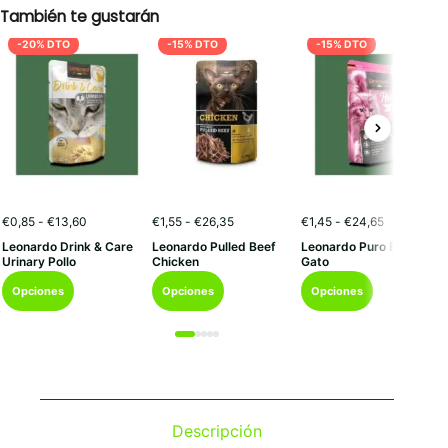
También te gustarán
-20% DTO
-15% DTO
-15% DTO
Rango
Rango
Rango
€
0,85
-
€
13,60
€
1,55
-
€
26,35
€
1,45
-
€
24,65
de
de
de
Leonardo Drink & Care
Leonardo Pulled Beef
Leonardo Puro En Pollo
precios:
precios:
precios:
Urinary Pollo
Chicken
Gato
desde
desde
desde
Este
Este
Este
€0,85
€1,55
€1,45
Opciones
Opciones
Opciones
hasta
hasta
hasta
producto
producto
producto
€13,60
€26,35
€24,65
tiene
tiene
tiene
múltiples
múltiples
múltiples
variantes.
variantes.
variantes.
Las
Las
Las
opciones
opciones
opciones
se
se
se
Descripción
pueden
pueden
pueden