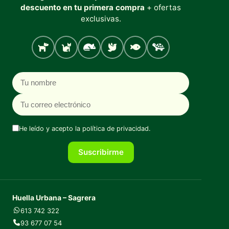
descuento en tu primera compra
+ ofertas
exclusivas.
Perro
Gato
Roedores
Aves
Peces
Tortugas
Nombre
Correo electrónico
He leído y acepto la
política de privacidad
.
Suscribirme
Huella Urbana – Sagrera
613 742 322
93 677 07 54