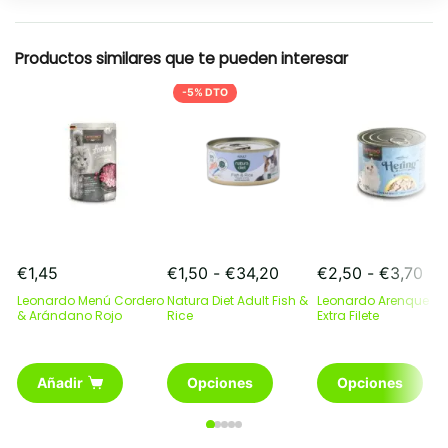
Productos similares que te pueden interesar
-5% DTO
Rango
Ra
€
1,45
€
1,50
-
€
34,20
€
2,50
-
€
3,70
de
de
Leonardo Menú Cordero
Natura Diet Adult Fish &
Leonardo Arenque +
precios:
pre
& Arándano Rojo
Rice
Extra Filete
desde
de
€1,50
€2
Este
hasta
Este
has
Añadir
Opciones
Opciones
producto
€34,20
producto
€3
tiene
tiene
múltiples
múltiples