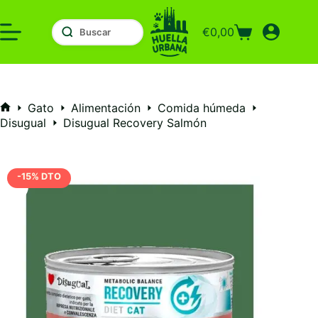
Saltar
al
€
0,00
contenido
Carro
de
compra
Gato
Alimentación
Comida húmeda
Inicio
Disugual
Disugual Recovery Salmón
-15% DTO