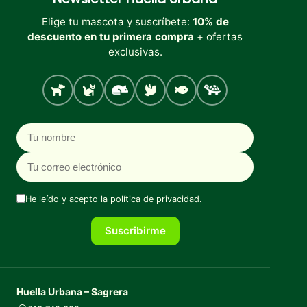
Elige tu mascota y suscríbete:
10% de
descuento en tu primera compra
+ ofertas
exclusivas.
Perro
Gato
Roedores
Aves
Peces
Tortugas
Nombre
Correo electrónico
He leído y acepto la
política de privacidad
.
Suscribirme
Huella Urbana – Sagrera