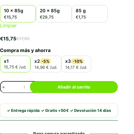
10 x 85g
20 x 85g
85 g
€15,75
€29,75
€1,75
Limpiar
€
15,75
€
17,50
El
El
precio
precio
Compra más y ahorra
original
actual
era:
es:
x1
x2
x3
-5%
-10%
€17,50.
€15,75.
15,75 € /ud.
14,96 € /ud.
14,17 € /ud.
Disugual
Añadir al carrito
Recovery
Salmón
cantidad
·
·
✓ Entrega rápida
✓ Gratis +50€
✓ Devolución 14 días
Pago seguro garantizado