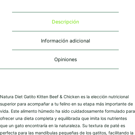
variantes.
variantes.
variantes.
Las
Las
Las
opciones
opciones
opciones
se
se
se
Descripción
pueden
pueden
pueden
elegir
elegir
elegir
en
en
en
Información adicional
la
la
la
página
página
página
de
de
de
Opiniones
producto
producto
producto
Natura Diet Gatito Kitten Beef & Chicken es la elección nutricional
superior para acompañar a tu felino en su etapa más importante de
vida. Este alimento húmedo ha sido cuidadosamente formulado para
ofrecer una dieta completa y equilibrada que imita los nutrientes
que un gato encontraría en la naturaleza. Su textura de paté es
perfecta para las mandíbulas pequeñas de los gatitos, facilitando la