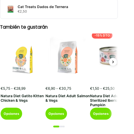
Cat Treats Dados de Ternera
€
2,50
También te gustarán
-15% DTO
Rango
Rango
Rango
€
5,75
-
€
28,99
€
6,90
-
€
30,75
€
1,50
-
€
25,50
de
de
de
Natura Diet Gatito Kitten
Natura Diet Adult Salmon
Natura Diet Adult
precios:
precios:
precios:
Chicken & Vegs
& Vegs
Sterilized Iberico &
desde
desde
desde
Pumpkin
€5,75
€6,90
€1,50
Este
Este
Este
hasta
hasta
hasta
Opciones
Opciones
Opciones
€28,99
€30,75
€25,50
producto
producto
producto
tiene
tiene
tiene
múltiples
múltiples
múltiples