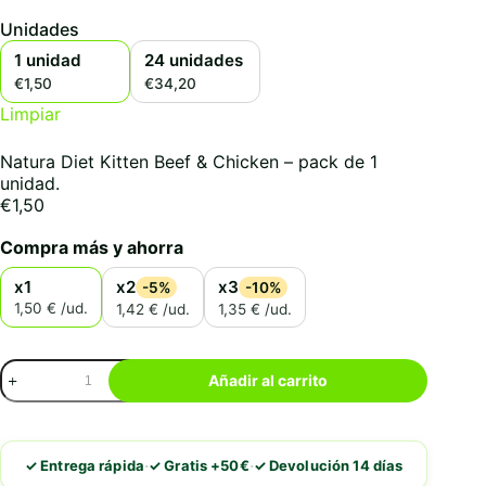
Unidades
1 unidad
24 unidades
€1,50
€34,20
Limpiar
Natura Diet Kitten Beef & Chicken – pack de 1
unidad.
€
1,50
Compra más y ahorra
x1
x2
x3
-5%
-10%
1,50 € /ud.
1,42 € /ud.
1,35 € /ud.
Natura
Añadir al carrito
Diet
Kitten
Beef
&
·
·
✓ Entrega rápida
✓ Gratis +50€
✓ Devolución 14 días
Chicken