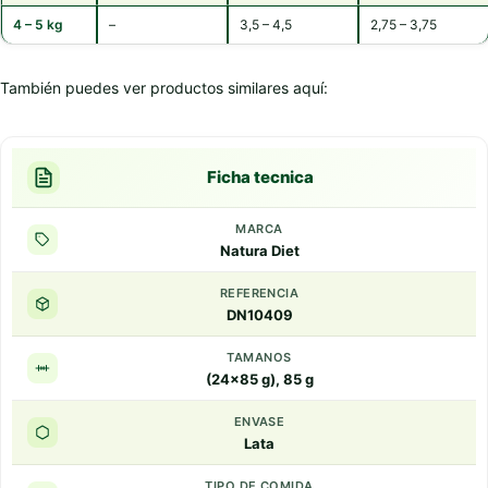
4 – 5 kg
–
3,5 – 4,5
2,75 – 3,75
También puedes ver productos similares aquí:
Ficha tecnica
MARCA
Natura Diet
REFERENCIA
DN10409
TAMANOS
(24x85 g), 85 g
ENVASE
Lata
TIPO DE COMIDA