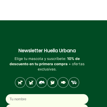
Newsletter
Huella Urbana
Elige tu mascota y suscríbete:
10% de
descuento en tu primera compra
+ ofertas
exclusivas.
Perro
Gato
Roedores
Aves
Peces
Tortugas
Nombre
Correo electrónico