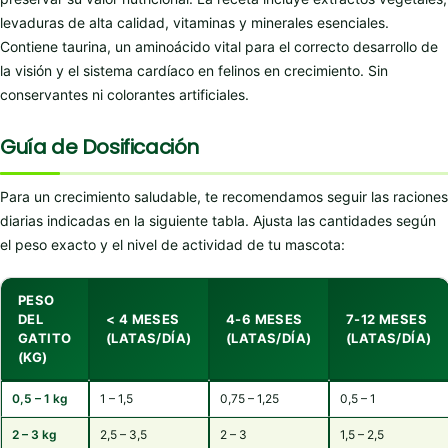
levaduras de alta calidad, vitaminas y minerales esenciales.
Contiene taurina, un aminoácido vital para el correcto desarrollo de
la visión y el sistema cardíaco en felinos en crecimiento. Sin
conservantes ni colorantes artificiales.
Guía de Dosificación
Para un crecimiento saludable, te recomendamos seguir las raciones
diarias indicadas en la siguiente tabla. Ajusta las cantidades según
el peso exacto y el nivel de actividad de tu mascota:
PESO
DEL
< 4 MESES
4-6 MESES
7-12 MESES
GATITO
(LATAS/DÍA)
(LATAS/DÍA)
(LATAS/DÍA)
(KG)
0,5 – 1 kg
1 – 1,5
0,75 – 1,25
0,5 – 1
2 – 3 kg
2,5 – 3,5
2 – 3
1,5 – 2,5