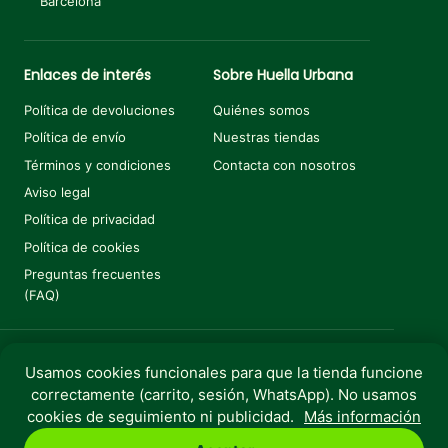
Barcelona
Enlaces de interés
Sobre Huella Urbana
Política de devoluciones
Quiénes somos
Política de envío
Nuestras tiendas
Términos y condiciones
Contacta con nosotros
Aviso legal
Política de privacidad
Política de cookies
Preguntas frecuentes
(FAQ)
Usamos cookies funcionales para que la tienda funcione
Añadir al carrito
€
1,50
correctamente (carrito, sesión, WhatsApp). No usamos
Copyright © 2025 Huella Urbana. Todos los derechos
cookies de seguimiento ni publicidad.
Más información
reservados.