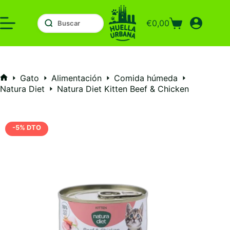
Saltar
al
€
0,00
contenido
Carro
de
compra
Gato
Alimentación
Comida húmeda
Inicio
Natura Diet
Natura Diet Kitten Beef & Chicken
-5% DTO