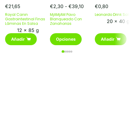
Rango
€
21,65
€
2,30
-
€
39,10
€
0,80
de
Royal Canin
MjAMjAM Pavo
Leonardo Drink Salm
precios:
Gastrointestinal Finas
Blanqueado Con
20 x 40 g
Láminas En Salsa
Zanahorias
desde
€2,30
12 x 85 g
Este
hasta
Añadir
Opciones
Añadir
producto
€39,10
tiene
múltiples
variantes.
Las
opciones
se
pueden
elegir
en
la
página
de
producto