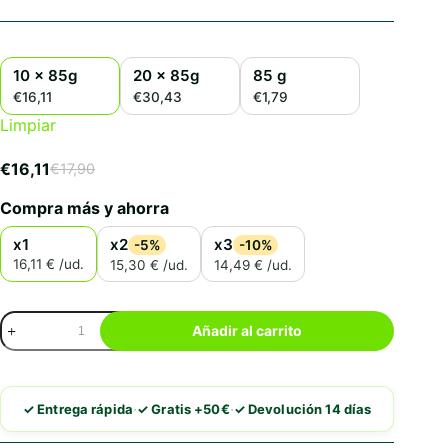
10 x 85g
20 x 85g
85 g
€16,11
€30,43
€1,79
Limpiar
€
16,11
€
17,90
El
El
precio
precio
Compra más y ahorra
original
actual
era:
es:
x1
x2
x3
-5%
-10%
€17,90.
€16,11.
16,11 € /ud.
15,30 € /ud.
14,49 € /ud.
Ownat
Añadir al carrito
Wetline
Pollo
y
Langostinos
·
·
✓ Entrega rápida
✓ Gratis +50€
✓ Devolución 14 días
Gato
cantidad