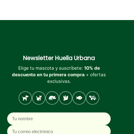
Newsletter
Huella Urbana
Elige tu mascota y suscríbete:
10% de
descuento en tu primera compra
+ ofertas
exclusivas.
Perro
Gato
Roedores
Aves
Peces
Tortugas
Nombre
Correo electrónico