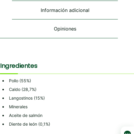
elegir
elegir
elegir
en
en
en
Información adicional
la
la
la
página
página
página
de
de
de
Opiniones
producto
producto
producto
Ingredientes
Pollo (55%)
Caldo (28,7%)
Langostinos (15%)
Minerales
Aceite de salmón
Diente de león (0,1%)