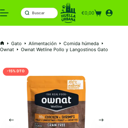
Saltar
al
€
0,00
contenido
Carro
de
compra
Gato
Alimentación
Comida húmeda
Inicio
Ownat
Ownat Wetline Pollo y Langostinos Gato
-15% DTO