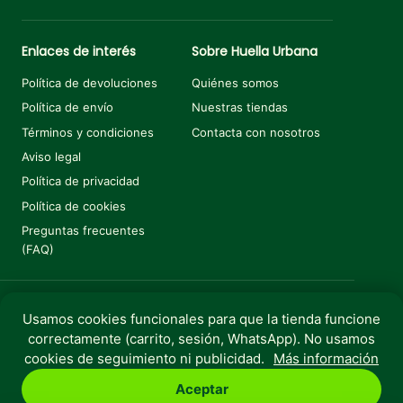
Enlaces de interés
Sobre Huella Urbana
Política de devoluciones
Quiénes somos
Política de envío
Nuestras tiendas
Términos y condiciones
Contacta con nosotros
Aviso legal
Política de privacidad
Política de cookies
Preguntas frecuentes
(FAQ)
Usamos cookies funcionales para que la tienda funcione
Añadir al carrito
€
16,11
€
17,90
El precio original era: €17,90.
El precio actual es: €16,11.
correctamente (carrito, sesión, WhatsApp). No usamos
Copyright © 2025 Huella Urbana. Todos los derechos
cookies de seguimiento ni publicidad.
Más información
reservados.
Aceptar
Perro
Gato
Roedores
Aves
Peces
Rebajas