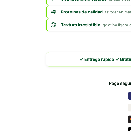
Proteínas de calidad
favorecen mas
Textura irresistible
gelatina ligera 
·
✓ Entrega rápida
✓ Grat
Pago segur