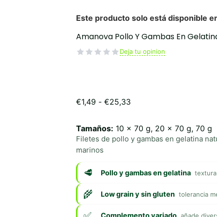
Amanova Pollo Y Gambas En Gelatina
Deja tu opinion
Rango
€
1,49
-
€
25,33
de
precios:
Tamaños:
10 x 70 g, 20 x 70 g, 70 g
desde
Filetes de pollo y gambas en gelatina na
€1,49
hasta
marinos
€25,33
Pollo y gambas en gelatina
textura
Low grain y sin gluten
tolerancia m
Complemento variado
añade divers