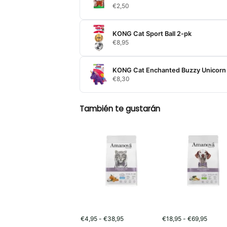
€
2,50
KONG Cat Sport Ball 2-pk
€
8,95
KONG Cat Enchanted Buzzy Unicorn
€
8,30
También te gustarán
Rango
Rango
€
4,95
-
€
38,95
€
18,95
-
€
69,95
de
de