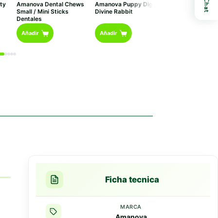
Chat
ty
Amanova Dental Chews
Amanova Puppy Digestive
Amanova Atún 
:
p
Small / Mini Sticks
Divine Rabbit
En Gelatina Nat
d
Dentales
€
Este
h
Añadir
Añadir
Opciones
€
producto
tiene
múltiples
variantes.
Las
opciones
se
pueden
elegir
en
la
página
de
producto
Ficha tecnica
MARCA
Amanova