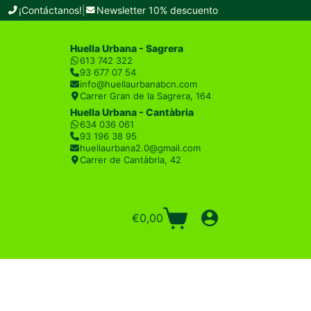
¡Contáctanos!
|
Newsletter 10% descuento
Huella Urbana - Sagrera
613 742 322
93 677 07 54
info@huellaurbanabcn.com
Carrer Gran de la Sagrera, 164
Huella Urbana - Cantàbria
634 036 061
93 196 38 95
huellaurbana2.0@gmail.com
Carrer de Cantàbria, 42
€
0,00
Carro
de
compra