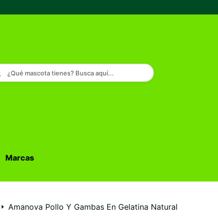
¿Qué mascota tienes? Busca aquí...
Marcas
Buscar...
Amanova Pollo Y Gambas En Gelatina Natural