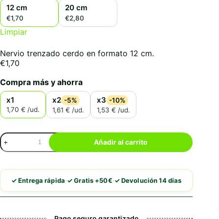
12 cm
20 cm
€1,70
€2,80
Limpiar
Nervio trenzado cerdo en formato 12 cm.
€
1,70
Compra más y ahorra
x1
x2
x3
-5%
-10%
1,70 € /ud.
1,61 € /ud.
1,53 € /ud.
Nervio
Añadir al carrito
trenzado
cerdo
cantidad
·
·
✓ Entrega rápida
✓ Gratis +50€
✓ Devolución 14 días
Pago seguro garantizado