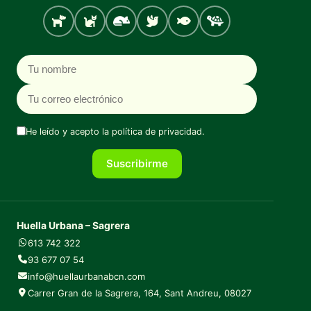
Perro
Gato
Roedores
Aves
Peces
Tortugas
Nombre
Correo electrónico
He leído y acepto la
política de privacidad
.
Suscribirme
Huella Urbana – Sagrera
613 742 322
93 677 07 54
info@huellaurbanabcn.com
Carrer Gran de la Sagrera, 164, Sant Andreu, 08027