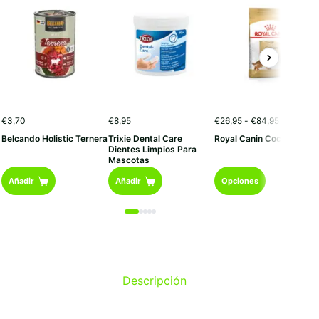
Rango
€
3,70
€
8,95
€
26,95
-
€
84,95
de
Belcando Holistic Ternera
Trixie Dental Care
Royal Canin Cocker Adul
precios:
Dientes Limpios Para
desde
Mascotas
€26,95
Este
hasta
Añadir
Añadir
Opciones
€84,95
producto
tiene
múltiples
variantes.
Las
opciones
se
Descripción
pueden
elegir
en