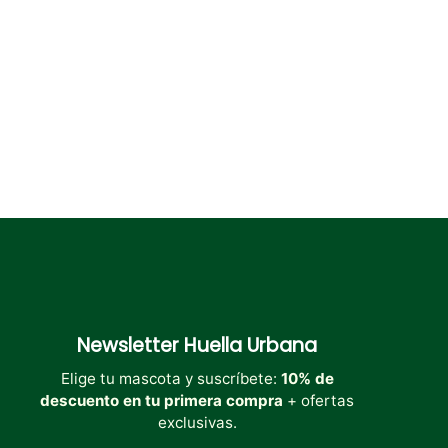
elegir
elegir
en
en
la
la
página
página
de
de
producto
producto
Newsletter
Huella Urbana
Elige tu mascota y suscríbete:
10% de
descuento en tu primera compra
+ ofertas
exclusivas.