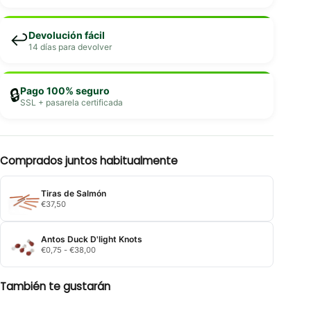
Devolución fácil
↩️
14 días para devolver
Pago 100% seguro
🔒
SSL + pasarela certificada
Comprados juntos habitualmente
Tiras de Salmón
€
37,50
Antos Duck D'light Knots
Rango
€
0,75
-
€
38,00
de
precios:
desde
También te gustarán
€0,75
hasta
€38,00