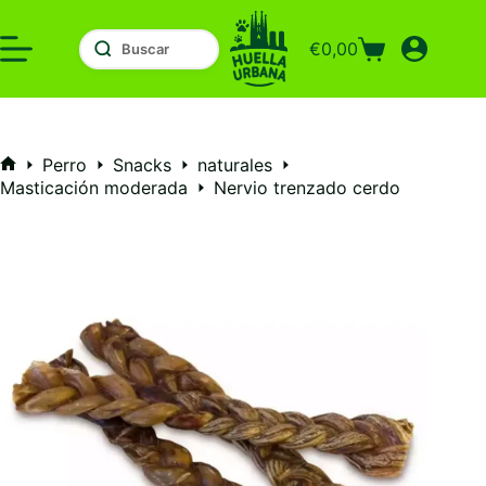
Saltar
al
€
0,00
contenido
Carro
de
compra
Perro
Snacks
naturales
Inicio
Masticación moderada
Nervio trenzado cerdo