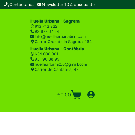
¡Contáctanos!
|
Newsletter 10% descuento
Huella Urbana - Sagrera
613 742 322
93 677 07 54
info@huellaurbanabcn.com
Carrer Gran de la Sagrera, 164
Huella Urbana - Cantàbria
634 036 061
93 196 38 95
huellaurbana2.0@gmail.com
Carrer de Cantàbria, 42
€
0,00
Carro
de
compra