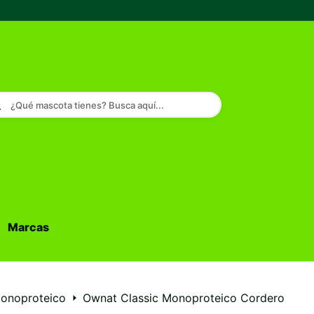
¿Qué mascota tienes? Busca aquí...
Marcas
Buscar...
onoproteico
Ownat Classic Monoproteico Cordero