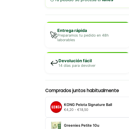
Entrega rápida
🚀
Preparamos tu pedido en 48h
laborables
Devolución fácil
↩️
14 días para devolver
Comprados juntos habitualmente
KONG Pelota Signature Ball
Rango
€
4,20
-
€
18,50
de
precios:
desde
Greenies Petite 10u
€4,20