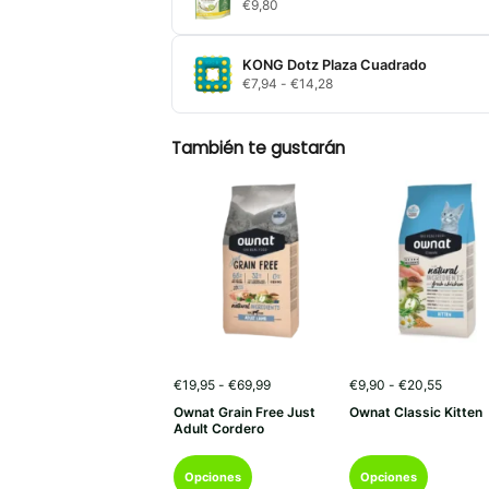
€
9,80
hasta
€18,50
KONG Dotz Plaza Cuadrado
Rango
€
7,94
-
€
14,28
de
precios:
desde
También te gustarán
€7,94
hasta
€14,28
Rango
Rango
€
19,95
-
€
69,99
€
9,90
-
€
20,55
de
de
Ownat Grain Free Just
Ownat Classic Kitten
precios:
precios
Adult Cordero
desde
desde
€19,95
€9,90
Este
Este
hasta
hasta
Opciones
Opciones
€69,99
€20,55
producto
producto