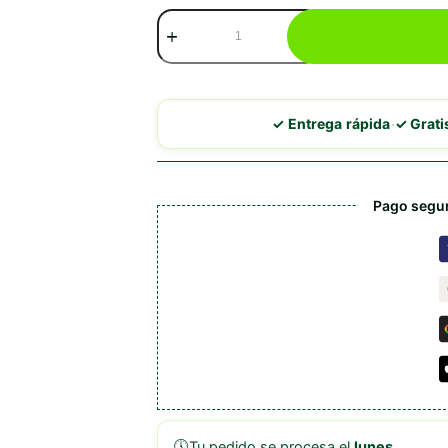
Ownat
Classic
Monoproteico
Cordero
cantidad
·
✓ Entrega rápida
✓ Grat
Pago segur
🕔
Tu pedido se procesa el
lunes