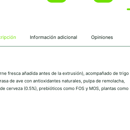
tiene
tiene
múltiples
múltiples
variantes.
variantes.
Las
Las
opciones
opciones
se
se
ripción
Información adicional
Opiniones
pueden
pueden
elegir
elegir
en
en
la
la
página
página
de
de
ne fresca añadida antes de la extrusión), acompañado de trigo
producto
producto
 grasa de ave con antioxidantes naturales, pulpa de remolacha,
ra de cerveza (0.5%), prebióticos como FOS y MOS, plantas como