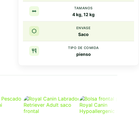
TAMANOS
4 kg, 12 kg
ENVASE
Saco
TIPO DE COMIDA
pienso
Resumen rapido
Puntos clave