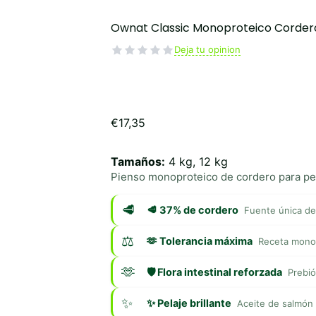
Ownat Classic Monoproteico Corder
Deja tu opinion
€
17,35
Tamaños:
4 kg, 12 kg
Pienso monoproteico de cordero para per
🥩 37% de cordero
Fuente única de
🫶 Tolerancia máxima
Receta monop
🛡️ Flora intestinal reforzada
Prebió
✨ Pelaje brillante
Aceite de salmón 