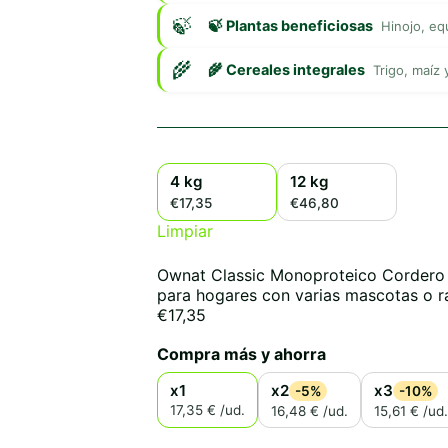
🍃 Plantas beneficiosas
Hinojo, eq
🌾 Cereales integrales
Trigo, maíz
4 kg
12 kg
€17,35
€46,80
Limpiar
Ownat Classic Monoproteico Cordero 
para hogares con varias mascotas o r
€
17,35
Compra más y ahorra
x1
x2
x3
-5%
-10%
17,35 € /ud.
16,48 € /ud.
15,61 € /ud.