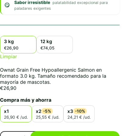
Sabor irresistible
palatabilidad excepcional para
paladares exigentes
3 kg
12 kg
€26,90
€74,05
Limpiar
Ownat Grain Free Hypoallergenic Salmon en
formato 3.0 kg. Tamaño recomendado para la
mayoría de mascotas.
€
26,90
Compra más y ahorra
x1
x2
x3
-5%
-10%
26,90 € /ud.
25,55 € /ud.
24,21 € /ud.
Ownat