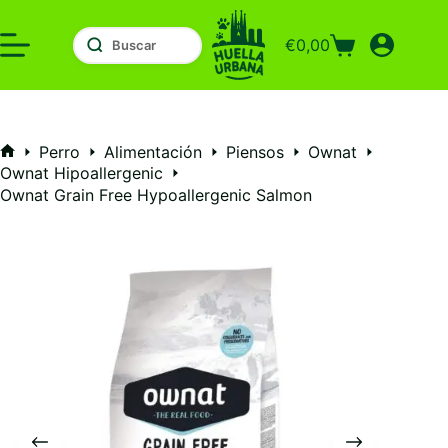
Saltar
al
€
0,00
contenido
Carro
de
compra
Perro
Alimentación
Piensos
Ownat
Inicio
Ownat Hipoallergenic
Ownat Grain Free Hypoallergenic Salmon