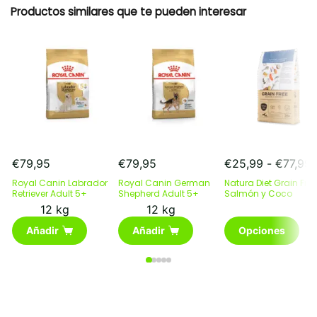
Productos similares que te pueden interesar
€
79,95
€
79,95
€
25,99
-
€
77,99
Royal Canin Labrador
Royal Canin German
Natura Diet Grain Free
p
Retriever Adult 5+
Shepherd Adult 5+
Salmón y Coco
12 kg
12 kg
Este
Añadir
Añadir
Opciones
h
producto
€
tiene
múltiples
variantes.
Las
opciones