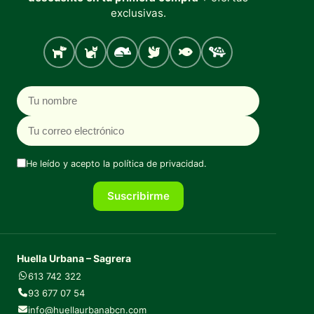
exclusivas.
Perro
Gato
Roedores
Aves
Peces
Tortugas
Nombre
Correo electrónico
He leído y acepto la
política de privacidad
.
Suscribirme
Huella Urbana – Sagrera
613 742 322
93 677 07 54
info@huellaurbanabcn.com