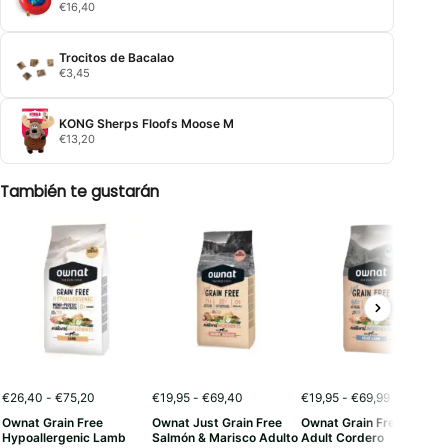
€
16,40
Trocitos de Bacalao
€
3,45
KONG Sherps Floofs Moose M
€
13,20
También te gustarán
Rango
Rango
Rango
€
26,40
-
€
75,20
€
19,95
-
€
69,40
€
19,95
-
€
69,99
de
de
de
Ownat Grain Free
Ownat Just Grain Free
Ownat Grain Free Just
precios:
precios:
precios:
Hypoallergenic Lamb
Salmón & Marisco Adulto
Adult Cordero
desde
desde
desde