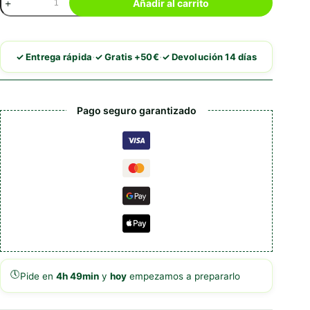
Añadir al carrito
Grain
Free
Hypoallergenic
Salmon
·
·
✓ Entrega rápida
✓ Gratis +50€
✓ Devolución 14 días
cantidad
Pago seguro garantizado
🕔
Pide en
4h 49min
y
hoy
empezamos a prepararlo