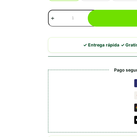
Royal
Canin
Gastrointestinal
Moderate
Calorie
cantidad
·
✓ Entrega rápida
✓ Grat
Pago segur