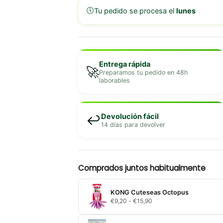
🕔
Tu pedido se procesa el
lunes
Entrega rápida
🚀
Preparamos tu pedido en 48h
laborables
Devolución fácil
↩️
14 días para devolver
Comprados juntos habitualmente
KONG Cuteseas Octopus
Rango
€
9,20
-
€
15,90
de
precios:
desde