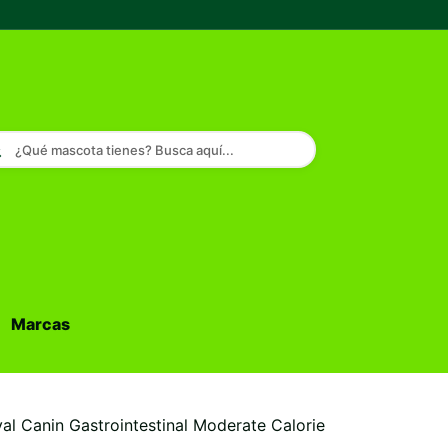
¿Qué mascota tienes? Busca aquí...
Marcas
Buscar...
al Canin Gastrointestinal Moderate Calorie