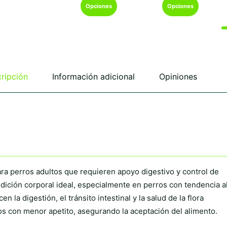
Este
Este
hasta
hasta
Opciones
Opciones
€23,80
€97,7
producto
producto
tiene
tiene
múltiples
múltiples
variantes.
variantes.
Las
Las
opciones
opciones
se
se
ripción
Información adicional
Opiniones
pueden
pueden
elegir
elegir
en
en
la
la
página
página
de
de
producto
producto
ara perros adultos que requieren apoyo digestivo y control de
ición corporal ideal, especialmente en perros con tendencia a
 la digestión, el tránsito intestinal y la salud de la flora
ros con menor apetito, asegurando la aceptación del alimento.