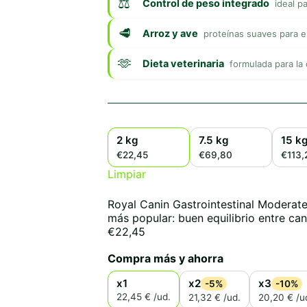
Control de peso integrado
ideal p
Arroz y ave
proteínas suaves para 
Dieta veterinaria
formulada para la
2 kg
7.5 kg
15 k
€22,45
€69,80
€113,
Limpiar
Royal Canin Gastrointestinal Moderate
más popular: buen equilibrio entre can
€
22,45
Compra más y ahorra
x1
x2
x3
-5%
-10%
22,45 € /ud.
21,32 € /ud.
20,20 € /u