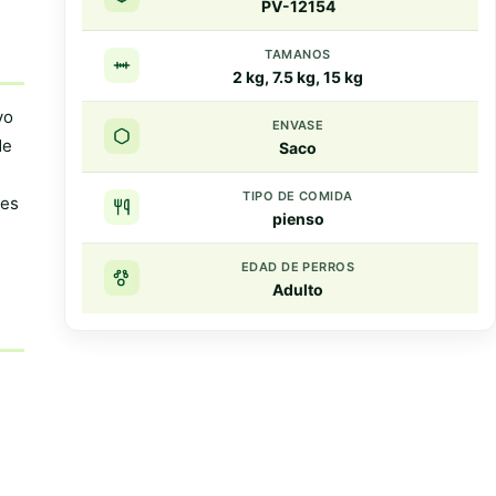
PV-12154
TAMANOS
2 kg, 7.5 kg, 15 kg
vo
ENVASE
de
Saco
TIPO DE COMIDA
tes
pienso
EDAD DE PERROS
Adulto
Resumen rapido
Puntos clave