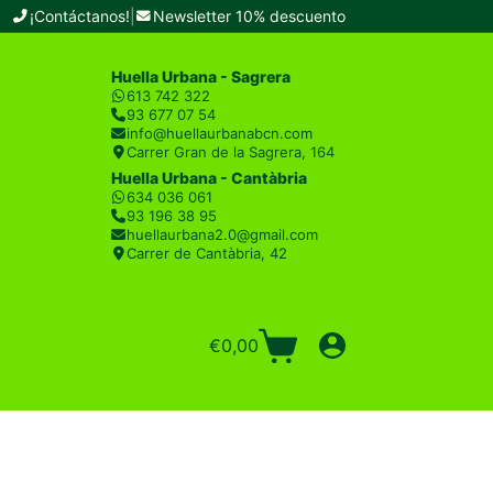
¡Contáctanos!
|
Newsletter 10% descuento
Huella Urbana - Sagrera
613 742 322
93 677 07 54
info@huellaurbanabcn.com
Carrer Gran de la Sagrera, 164
Huella Urbana - Cantàbria
634 036 061
93 196 38 95
huellaurbana2.0@gmail.com
Carrer de Cantàbria, 42
€
0,00
Carro
de
compra