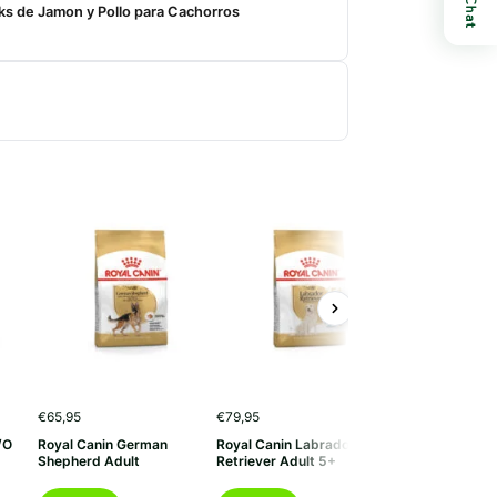
Chat
ks de Jamon y Pollo para Cachorros
€
65,95
€
79,95
€
32,40
/O
Royal Canin German
Royal Canin Labrador
Royal Canin Hyp
s:
Shepherd Adult
Retriever Adult 5+
(Paté)
0