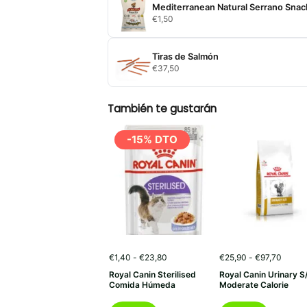
Mediterranean Natural Serrano Snac
€9,20
€
1,50
hasta
€15,90
Tiras de Salmón
€
37,50
También te gustarán
-15% DTO
Rango
Rango
€
1,40
-
€
23,80
€
25,90
-
€
97,70
de
de
Royal Canin Sterilised
Royal Canin Urinary S
precios:
precio
Comida Húmeda
Moderate Calorie
desde
desde
€1,40
€25,9