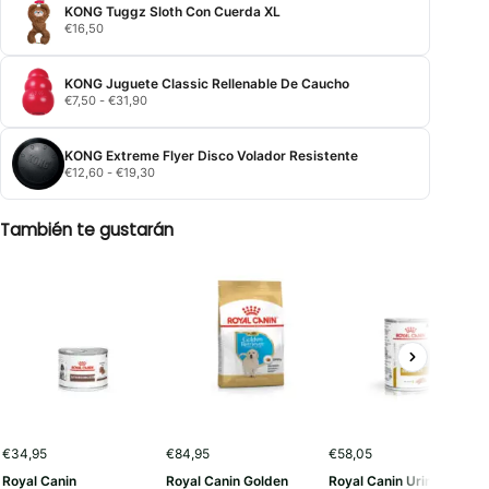
KONG Tuggz Sloth Con Cuerda XL
€
16,50
KONG Juguete Classic Rellenable De Caucho
Rango
€
7,50
-
€
31,90
de
precios:
desde
KONG Extreme Flyer Disco Volador Resistente
€7,50
Rango
€
12,60
-
€
19,30
hasta
de
€31,90
precios:
desde
También te gustarán
€12,60
hasta
€19,30
€
34,95
€
84,95
€
58,05
Royal Canin
Royal Canin Golden
Royal Canin Urinary S/O