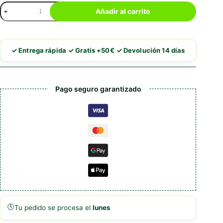
Royal
Añadir al carrito
Canin
Maltese
Adult
cantidad
·
·
✓ Entrega rápida
✓ Gratis +50€
✓ Devolución 14 días
Pago seguro garantizado
🕔
Tu pedido se procesa el
lunes