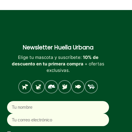
Newsletter
Huella Urbana
Elige tu mascota y suscríbete:
10% de
descuento en tu primera compra
+ ofertas
exclusivas.
Perro
Gato
Roedores
Aves
Peces
Tortugas
Nombre
Correo electrónico