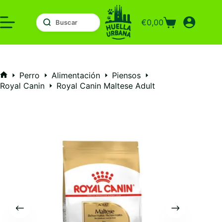
Saltar
al
€
0,00
contenido
Carro
de
compra
Perro
Alimentación
Piensos
Inicio
Royal Canin
Royal Canin Maltese Adult