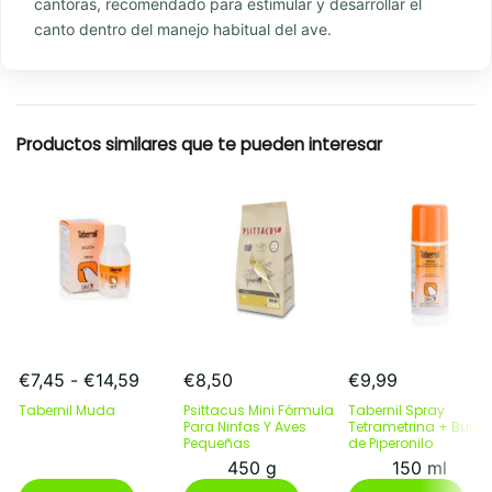
cantoras, recomendado para estimular y desarrollar el
canto dentro del manejo habitual del ave.
Productos similares que te pueden interesar
Rango
€
7,45
-
€
14,59
€
8,50
€
9,99
de
Tabernil Muda
Psittacus Mini Fórmula
Tabernil Spray
precios:
Para Ninfas Y Aves
Tetrametrina + Butóx
desde
Pequeñas
de Piperonilo
€7,45
450 g
150 ml
Este
hasta