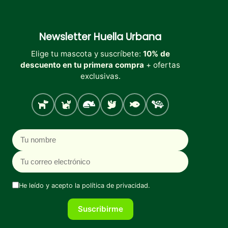
Newsletter
Huella Urbana
Elige tu mascota y suscríbete:
10% de
descuento en tu primera compra
+ ofertas
exclusivas.
Perro
Gato
Roedores
Aves
Peces
Tortugas
Nombre
Correo electrónico
He leído y acepto la
política de privacidad
.
Suscribirme