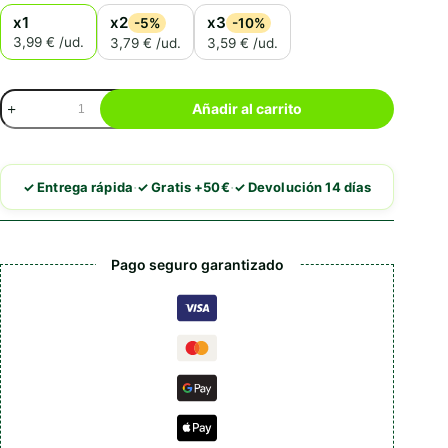
x1
x2
x3
-5%
-10%
3,99 € /ud.
3,79 € /ud.
3,59 € /ud.
Super
Añadir al carrito
King
Cantor
cantidad
·
·
✓ Entrega rápida
✓ Gratis +50€
✓ Devolución 14 días
Pago seguro garantizado