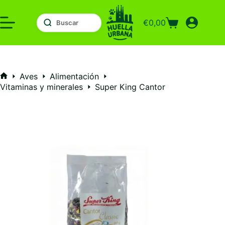
Saltar
al
€
0,00
contenido
Carro
de
compra
Aves
Alimentación
Inicio
Vitaminas y minerales
Super King Cantor