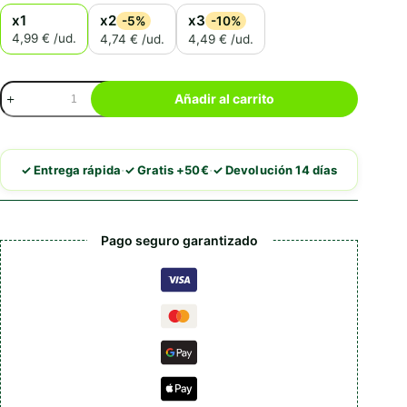
x1
x2
x3
-5%
-10%
4,99 € /ud.
4,74 € /ud.
4,49 € /ud.
Cunipic
Añadir al carrito
Grit
para
aves
cantidad
·
·
✓ Entrega rápida
✓ Gratis +50€
✓ Devolución 14 días
Pago seguro garantizado