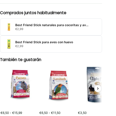
Comprados juntos habitualmente
Best Friend Stick naturales para cocoritas y aves exóticas con miel
€
2,99
Best Friend Stick para aves con huevo
€
2,99
También te gustarán
Rango
Rango
€
6,50
-
€
15,99
€
6,50
-
€
11,50
€
3,50