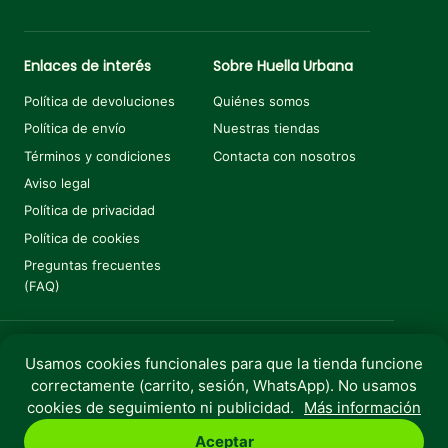
Enlaces de interés
Sobre Huella Urbana
Política de devoluciones
Quiénes somos
Política de envío
Nuestras tiendas
Términos y condiciones
Contacta con nosotros
Aviso legal
Política de privacidad
Política de cookies
Preguntas frecuentes
(FAQ)
Usamos cookies funcionales para que la tienda funcione
Añadir al carrito
€
4,99
correctamente (carrito, sesión, WhatsApp). No usamos
Copyright © 2025 Huella Urbana. Todos los derechos
cookies de seguimiento ni publicidad.
Más información
reservados.
Aceptar
Perro
Gato
Roedores
Aves
Peces
Rebajas