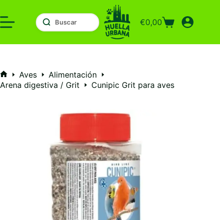
Saltar
al
€
0,00
contenido
Carro
de
compra
Aves
Alimentación
Inicio
Arena digestiva / Grit
Cunipic Grit para aves