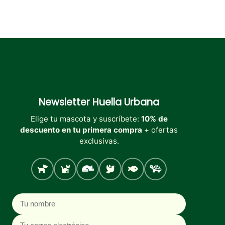
Newsletter
Huella Urbana
Elige tu mascota y suscríbete:
10% de
descuento en tu primera compra
+ ofertas
exclusivas.
Perro
Gato
Roedores
Aves
Peces
Tortugas
Nombre
Correo electrónico