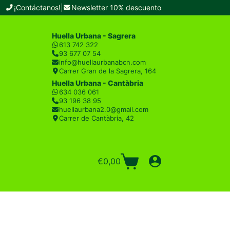
¡Contáctanos!
|
Newsletter 10% descuento
Huella Urbana - Sagrera
613 742 322
93 677 07 54
info@huellaurbanabcn.com
Carrer Gran de la Sagrera, 164
Huella Urbana - Cantàbria
634 036 061
93 196 38 95
huellaurbana2.0@gmail.com
Carrer de Cantàbria, 42
€
0,00
Carro
de
compra