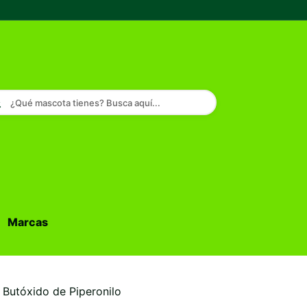
¿Qué mascota tienes? Busca aquí...
Marcas
Buscar...
 Butóxido de Piperonilo