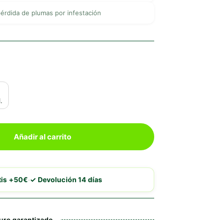
pérdida de plumas por infestación
.
Añadir al carrito
·
tis +50€
✓ Devolución 14 días
uro garantizado