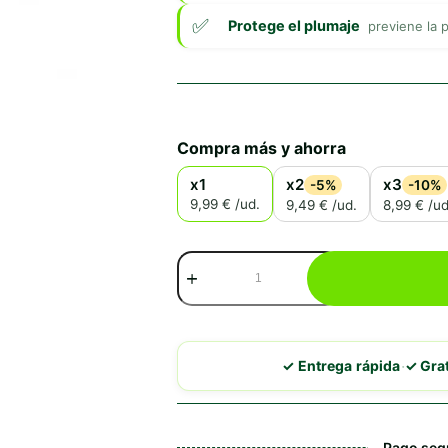
Protege el plumaje
previene la 
Compra más y ahorra
x1
x2
x3
-5%
-10%
9,99 € /ud.
9,49 € /ud.
8,99 € /ud
Tabernil
Spray
Tetrametrina
+
Butóxido
de
·
✓ Entrega rápida
✓ Gra
Piperonilo
cantidad
Pago seg