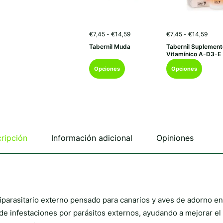
Rango
Rang
€
7,45
-
€
14,59
€
7,45
-
€
14,59
de
de
Tabernil Muda
Tabernil Suplemen
precios:
preci
Vitamínico A-D3-E
desde
desd
Este
Este
€7,45
€7,4
Opciones
Opciones
hasta
hasta
producto
producto
€14,59
€14,
tiene
tiene
múltiples
múltiples
variantes.
variantes.
Las
Las
opciones
opciones
se
se
ripción
Información adicional
Opiniones
pueden
pueden
elegir
elegir
en
en
la
la
página
página
de
de
iparasitario externo pensado para canarios y aves de adorno en
producto
producto
 de infestaciones por parásitos externos, ayudando a mejorar el