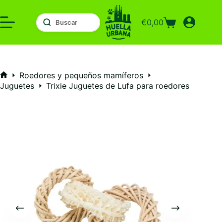
Saltar
al
€
0,00
contenido
Carro
de
compra
Roedores y pequeños mamíferos
Inicio
Juguetes
Trixie Juguetes de Lufa para roedores