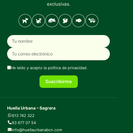
exclusivas.
Perro
Gato
Roedores
Aves
Peces
Tortugas
Nombre
Correo electrónico
He leído y acepto la
política de privacidad
.
Suscribirme
Huella Urbana – Sagrera
613 742 322
93 677 07 54
info@huellaurbanabcn.com