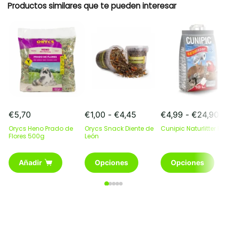
Productos similares que te pueden interesar
Rango
R
€
5,70
€
1,00
-
€
4,45
€
4,99
-
€
24,90
de
d
Orycs Heno Prado de
Orycs Snack Diente de
Cunipic Naturlitter Pa
precios:
pr
Flores 500g
León
desde
d
€1,00
€
Este
Este
Añadir
Opciones
Opciones
hasta
ha
producto
producto
€4,45
€
tiene
tiene
múltiples
múltiples
variantes.
variantes.
Las
Las
opciones
opciones