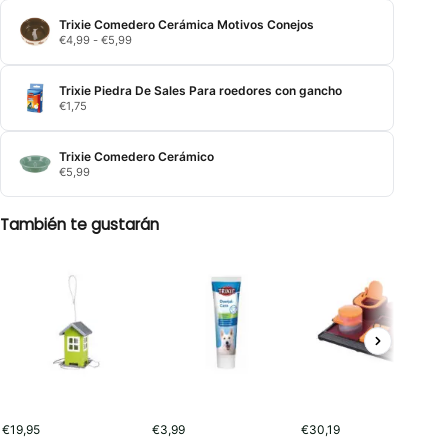
Trixie Comedero Cerámica Motivos Conejos
Rango
€
4,99
-
€
5,99
de
precios:
desde
Trixie Piedra De Sales Para roedores con gancho
€4,99
€
1,75
hasta
€5,99
Trixie Comedero Cerámico
€
5,99
También te gustarán
€
19,95
€
3,99
€
30,19