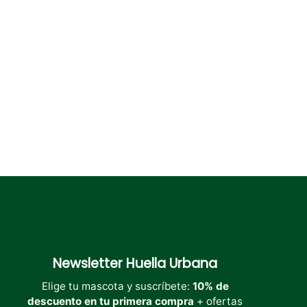
se
se
pueden
pueden
elegir
elegir
en
en
la
la
página
página
de
de
producto
producto
Newsletter
Huella Urbana
Elige tu mascota y suscríbete:
10% de
descuento en tu primera compra
+ ofertas