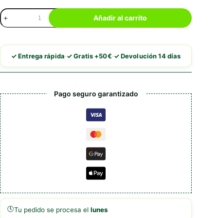
Trixie
Añadir al carrito
Juguetes
de
Lufa
para
·
·
✓ Entrega rápida
✓ Gratis +50€
✓ Devolución 14 días
roedores
cantidad
Pago seguro garantizado
🕔
Tu pedido se procesa el
lunes