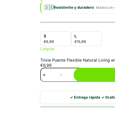
Resistente y duradero
Madera de c
S
L
€6,99
€15,99
Limpiar
Trixie Puente Flexible Natural Living e
€
6,99
Trixie
Puente
Flexible
Natural
Living
cantidad
·
✓ Entrega rápida
✓ Grat