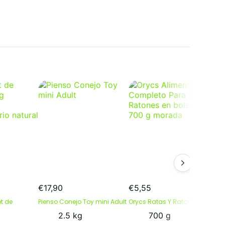
€
17,90
€
5,55
€
et de
Pienso Conejo Toy mini Adult
Orycs Ratas Y Ratones
P
2.5 kg
700 g