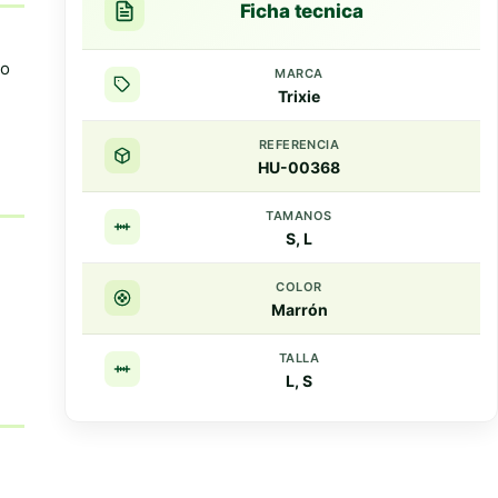
Ficha tecnica
no
MARCA
Trixie
REFERENCIA
HU-00368
TAMANOS
S, L
COLOR
Marrón
TALLA
L, S
Resumen rapido
Puntos clave