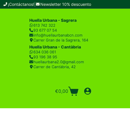
¡Contáctanos!
|
Newsletter 10% descuento
Huella Urbana - Sagrera
613 742 322
93 677 07 54
info@huellaurbanabcn.com
Carrer Gran de la Sagrera, 164
Huella Urbana - Cantàbria
634 036 061
93 196 38 95
huellaurbana2.0@gmail.com
Carrer de Cantàbria, 42
€
0,00
Carro
de
compra