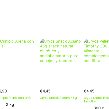
6,90
€
4,45
€
4,45
nipic Arena con anís
Orycs Snack Aciano 45g
Orycs Snack Pell
Timothy
2 kg
300 g