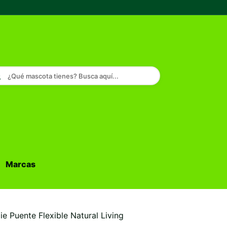
¿Qué mascota tienes? Busca aquí...
Marcas
Buscar...
xie Puente Flexible Natural Living