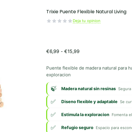
Trixie Puente Flexible Natural Living
Deja tu opinion
Rango
€
6,99
-
€
15,99
de
precios:
Puente flexible de madera natural para h
desde
€6,99
exploracion
hasta
€15,99
Madera natural sin resinas
Segura 
Diseno flexible y adaptable
Se cur
Estimula la exploracion
Fomenta el 
Refugio seguro
Espacio para escon