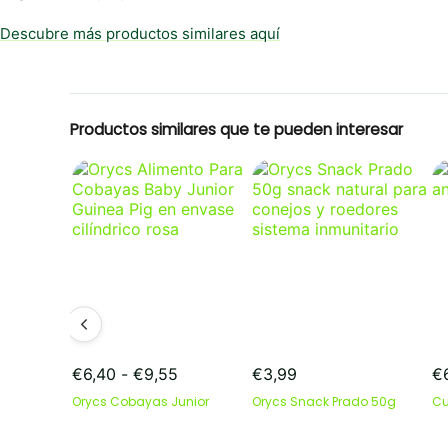
Descubre más productos similares aquí
Productos similares que te pueden interesar
Rango
€
6,40
-
€
9,55
€
3,99
€
de
Orycs Cobayas Junior
Orycs Snack Prado 50g
Cu
precios:
desde