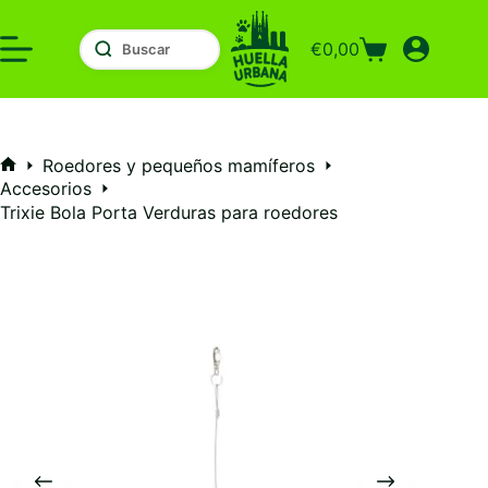
Saltar
al
€
0,00
contenido
Carro
de
compra
Roedores y pequeños mamíferos
Inicio
Accesorios
Trixie Bola Porta Verduras para roedores