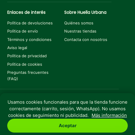
Enlaces de interés
Sobre Huella Urbana
Política de devoluciones
Quiénes somos
Política de envío
Nuestras tiendas
Términos y condiciones
Contacta con nosotros
Aviso legal
Política de privacidad
Política de cookies
Preguntas frecuentes
(FAQ)
Usamos cookies funcionales para que la tienda funcione
Añadir al carrito
€
6,99
correctamente (carrito, sesión, WhatsApp). No usamos
Copyright © 2025 Huella Urbana. Todos los derechos
cookies de seguimiento ni publicidad.
Más información
reservados.
Aceptar
Perro
Gato
Roedores
Aves
Peces
Rebajas