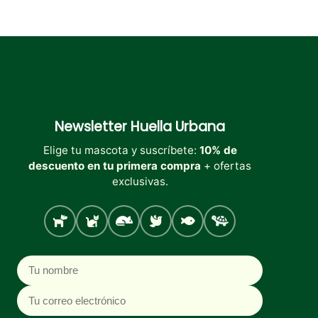
Newsletter
Huella Urbana
Elige tu mascota y suscríbete:
10% de
descuento en tu primera compra
+ ofertas
exclusivas.
Perro
Gato
Roedores
Aves
Peces
Tortugas
Nombre
Correo electrónico