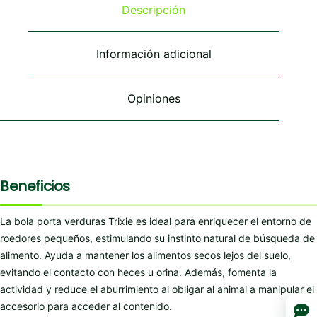
se
se
Descripción
pueden
pueden
elegir
elegir
en
en
Información adicional
la
la
página
página
de
de
Opiniones
producto
producto
Beneficios
La bola porta verduras Trixie es ideal para enriquecer el entorno de
roedores pequeños, estimulando su instinto natural de búsqueda de
alimento. Ayuda a mantener los alimentos secos lejos del suelo,
evitando el contacto con heces u orina. Además, fomenta la
actividad y reduce el aburrimiento al obligar al animal a manipular el
accesorio para acceder al contenido.