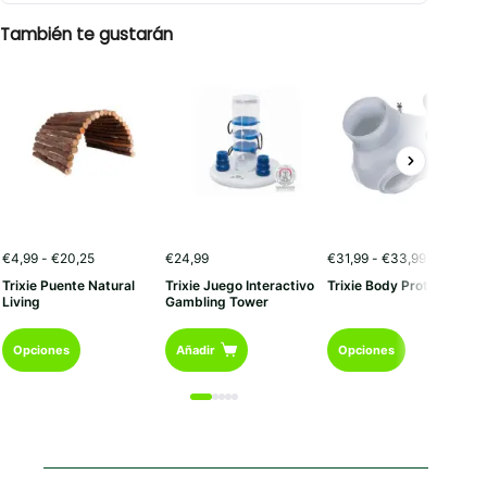
También te gustarán
Rango
Rango
€
4,99
-
€
20,25
€
24,99
€
31,99
-
€
33,99
de
de
Trixie Puente Natural
Trixie Juego Interactivo
Trixie Body Protector
precios:
precios:
Living
Gambling Tower
desde
desde
€4,99
€31,99
Este
Este
hasta
hasta
Opciones
Añadir
Opciones
€20,25
€33,99
producto
producto
tiene
tiene
múltiples
múltiples
variantes.
variantes.
Las
Las
opciones
opciones