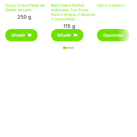
d
Orycs Snack Pellet de
Best Friend Palitos
Orycs Cobayas
pr
Diente de León
Naturales Con Fruta
Para Conejos, Cobayas
d
250 g
Y Chinchillas
€
115 g
h
Este
€
Añadir
Añadir
Opciones
producto
tiene
múltiples
variantes.
Las
opciones
se
pueden
elegir
en
la
página
de
producto