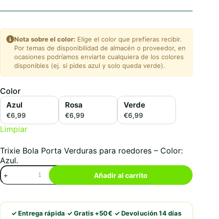
Nota sobre el color:
Elige el color que prefieras recibir.
Por temas de disponibilidad de almacén o proveedor, en
ocasiones podríamos enviarte cualquiera de los colores
disponibles (ej. si pides azul y solo queda verde).
Color
Azul
Rosa
Verde
€6,99
€6,99
€6,99
Limpiar
Trixie Bola Porta Verduras para roedores – Color:
Azul.
Trixie
Añadir al carrito
Bola
Porta
Verduras
para
·
·
✓ Entrega rápida
✓ Gratis +50€
✓ Devolución 14 días
roedores