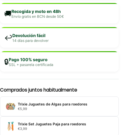
Recogida y moto en 48h
🚚
Envío gratis en BCN desde 50€
Devolución fácil
↩️
14 días para devolver
Pago 100% seguro
🔒
SSL + pasarela certificada
Comprados juntos habitualmente
Trixie Juguetes de Algas para roedores
€
5,99
Trixie Set Juguetes Paja para roedores
€
3,99