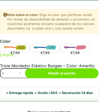
Nota sobre el color:
Elige el color que prefieras recibir.
Por temas de disponibilidad de almacén o proveedor, en
ocasiones podríamos enviarte cualquiera de los colores
disponibles (ej. si pides azul y solo queda verde).
Color
€7,99
€7,99
€7,99
Limpiar
Trixie Mordedor Elástico Bungee – Color: Amarillo.
Trixie
Añadir al carrito
Mordedor
Elástico
Bungee
cantidad
·
·
✓ Entrega rápida
✓ Gratis +50€
✓ Devolución 14 días