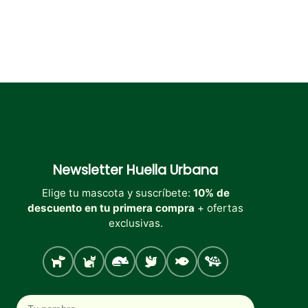
producto
producto
producto
Newsletter
Huella Urbana
Elige tu mascota y suscríbete:
10% de
descuento en tu primera compra
+ ofertas
exclusivas.
Perro
Gato
Roedores
Aves
Peces
Tortugas
Nombre
Correo electrónico