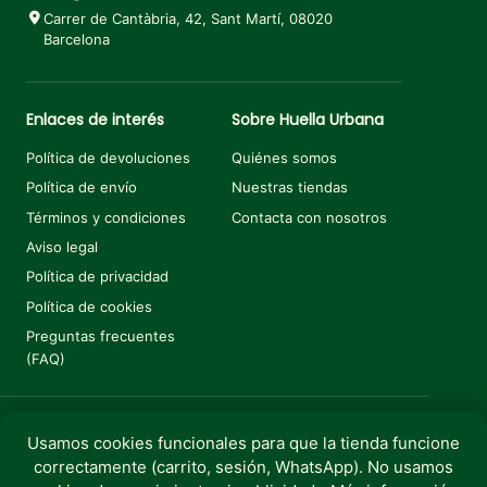
Carrer de Cantàbria, 42, Sant Martí, 08020
Barcelona
Enlaces de interés
Sobre Huella Urbana
Política de devoluciones
Quiénes somos
Política de envío
Nuestras tiendas
Términos y condiciones
Contacta con nosotros
Aviso legal
Política de privacidad
Política de cookies
Preguntas frecuentes
(FAQ)
Usamos cookies funcionales para que la tienda funcione
Añadir al carrito
€
7,99
correctamente (carrito, sesión, WhatsApp). No usamos
Copyright © 2025 Huella Urbana. Todos los derechos