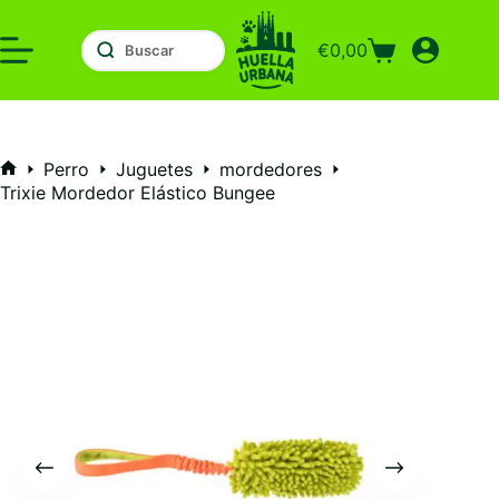
Saltar
al
€
0,00
contenido
Carro
de
compra
Perro
Juguetes
mordedores
Inicio
Trixie Mordedor Elástico Bungee