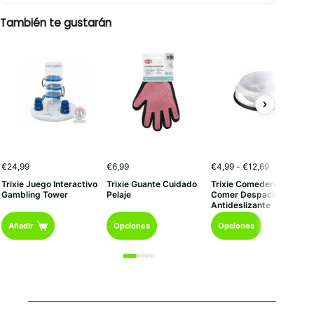
También te gustarán
Rango
€
24,99
€
6,99
€
4,99
-
€
12,69
de
Trixie Juego Interactivo
Trixie Guante Cuidado
Trixie Comedero Plástico
precios:
Gambling Tower
Pelaje
Comer Despacio
desde
Antideslizante
€4,99
Este
Este
hasta
Añadir
Opciones
Opciones
€12,69
producto
producto
tiene
tiene
múltiples
múltiples
variantes.
variantes.
Las
Las
opciones
opciones