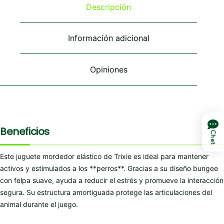
se
se
Descripción
pueden
pueden
elegir
elegir
en
en
Información adicional
la
la
página
página
de
de
Opiniones
producto
producto
Beneficios
Chat
Este juguete mordedor elástico de Trixie es ideal para mantener
activos y estimulados a los **perros**. Gracias a su diseño bungee
con felpa suave, ayuda a reducir el estrés y promueve la interacción
segura. Su estructura amortiguada protege las articulaciones del
animal durante el juego.