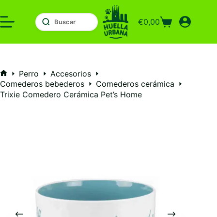
Saltar
al
€
0,00
contenido
Carro
de
compra
Perro
Accesorios
Inicio
Comederos bebederos
Comederos cerámica
Trixie Comedero Cerámica Pet’s Home