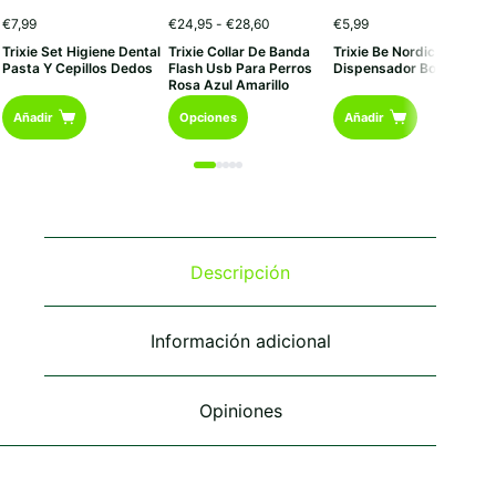
Rango
€
7,99
€
24,95
-
€
28,60
€
5,99
de
Trixie Set Higiene Dental
Trixie Collar De Banda
Trixie Be Nordic
precios:
Pasta Y Cepillos Dedos
Flash Usb Para Perros
Dispensador Bolsitas
desde
Rosa Azul Amarillo
€24,95
Este
hasta
Añadir
Opciones
Añadir
€28,60
producto
tiene
múltiples
variantes.
Las
opciones
se
Descripción
pueden
elegir
en
Información adicional
la
página
de
Opiniones
producto