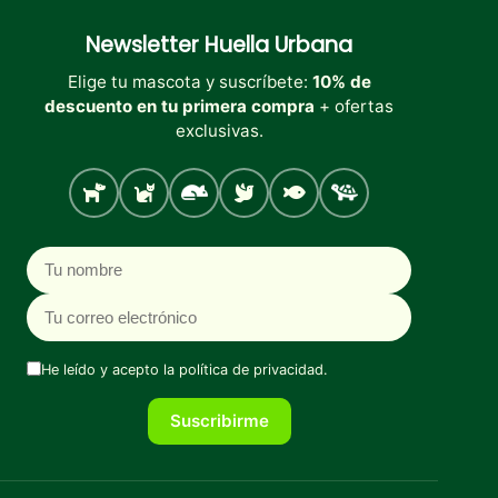
Newsletter
Huella Urbana
Elige tu mascota y suscríbete:
10% de
descuento en tu primera compra
+ ofertas
exclusivas.
Perro
Gato
Roedores
Aves
Peces
Tortugas
Nombre
Correo electrónico
He leído y acepto la
política de privacidad
.
Suscribirme