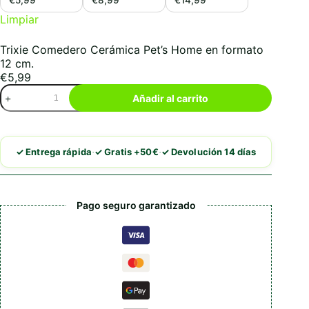
€5,99
€8,99
€14,99
Limpiar
Trixie Comedero Cerámica Pet’s Home en formato
12 cm.
€
5,99
Trixie
Añadir al carrito
Comedero
Cerámica
Pet's
Home
·
·
✓ Entrega rápida
✓ Gratis +50€
✓ Devolución 14 días
cantidad
Pago seguro garantizado