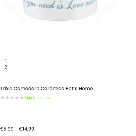
Trixie Comedero Cerámica Pet’s Home
Deja tu opinion
Rango
€
5,99
-
€
14,99
de