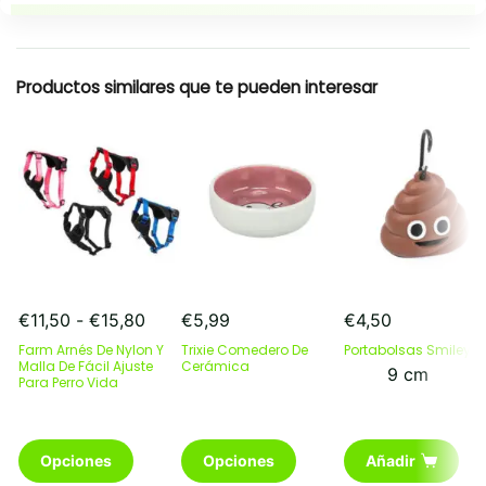
Resumen rapido
Productos similares que te pueden interesar
Rango
€
11,50
-
€
15,80
€
5,99
€
4,50
de
Farm Arnés De Nylon Y
Trixie Comedero De
Portabolsas Smiley
precios:
Malla De Fácil Ajuste
Cerámica
9 cm
Para Perro Vida
desde
€11,50
hasta
Este
€15,80
Este
Opciones
Opciones
Añadir
producto
producto